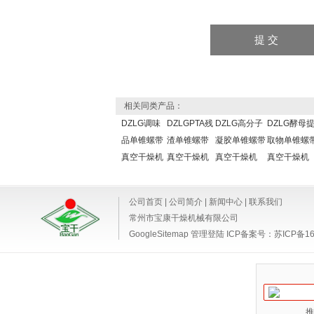
相关同类产品：
DZLG调味
DZLGPTA残
DZLG高分子
DZLG酵母
品单锥螺带
渣单锥螺带
凝胶单锥螺带
取物单锥螺
真空干燥机
真空干燥机
真空干燥机
真空干燥机
公司首页
|
公司简介
|
新闻中心
|
联系我们
常州市宝康干燥机械有限公司
GoogleSitemap
管理登陆
ICP备案号：
苏ICP备16
推