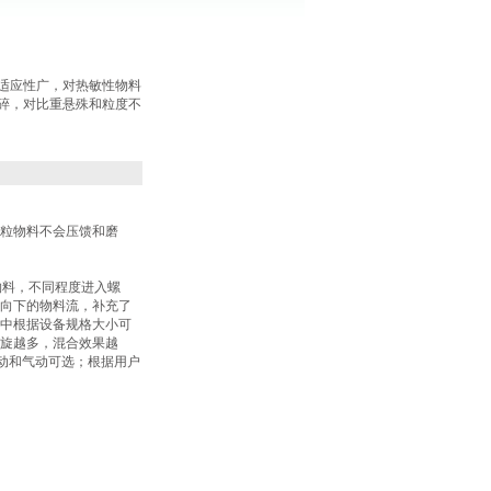
适应性广，对热敏性物料
碎，对比重悬殊和粒度不
粒物料不会压馈和磨
物料，不同程度进入螺
向下的物料流，补充了
中根据设备规格大小可
螺旋越多，混合效果越
动和气动可选；根据用户