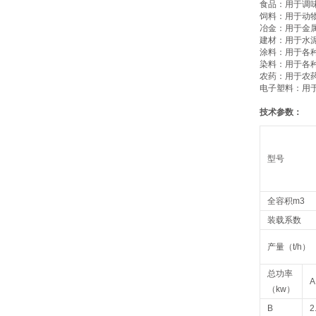
‌食品‌：用于
‌饲料‌：用于
‌冶金‌：用于
‌建材‌：用于
‌涂料‌：用于
‌染料‌：用于
‌农药‌：用于
‌电子塑料‌：
技术参数：
型号
全容积m3
装载系数
产量（t/h）
总功率
A
（kw）
B
2