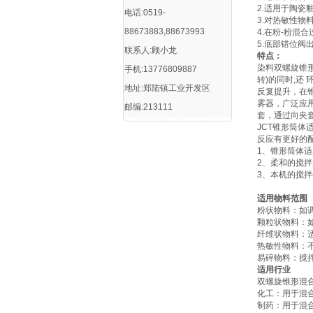
2.适用于陶
电话:0519-
3.对热敏性物
88673883,88673993
4.在粉-粉混
5.底部错位
联系人:顾小龙
特点：
染料双螺旋锥
手机:13776809887
转)的同时,还
地址:郑陆镇工业开发区
反复提升，在
雾器，广泛应
邮编:213111
套，通过向夹
JCT锥形筒
反应有更好的
1、锥形筒体
2、柔和的搅
3、本机的搅
适用物料范围
‌粉状物料‌：
‌颗粒状物料‌
‌纤维状物料‌
‌热敏性物料‌
‌易碎物料‌：
适用行业
双螺旋锥形混
‌化工‌：用于
‌制药‌：用于