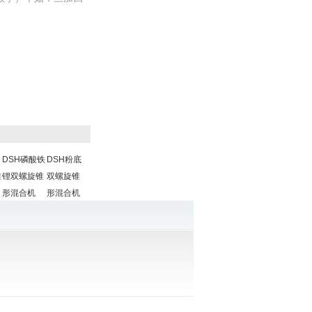
DSH磷酸铁
DSH粉底
锥
锂双螺旋锥
双螺旋锥
形混合机
形混合机