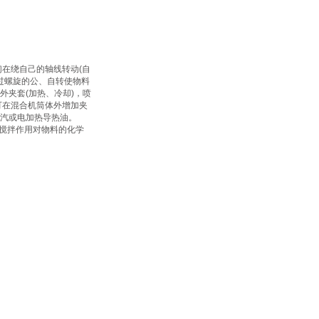
在绕自己的轴线转动(自
通过螺旋的公、自转使物料
夹套(加热、冷却)，喷
可在混合机筒体外增加夹
汽或电加热导热油。
的搅拌作用对物料的化学