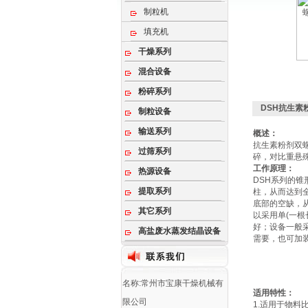
制粒机
填充机
干燥系列
混合设备
粉碎系列
DSH抗生素
制粒设备
输送系列
概述：
抗生素粉剂双
过筛系列
碎，对比重悬
工作原理：
热源设备
DSH系列的
提取系列
柱，从而达到
底部的空缺，
其它系列
以采用单(一根
好；设备一般
高盐废水蒸发结晶设备
需要，也可加
名称:常州市宝康干燥机械有
适用特性：
限公司
1.适用于物料