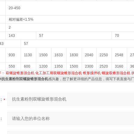
20-450
相对偏差<1.5%
2
143
57
70
43
57
930
1130
1500
1633
1830
2040
2250
2548
2
550
600
1200
1350
1500
2300
2520
3160
3
字：
双螺旋锥形混合机
化工加工用双螺旋锥形混合机
锥形搅拌机
螺旋双锥形混合机
SH抗生素粉剂双螺旋锥形混合机
感兴趣，想了解更详细的产品信息，填写下表直接与
：
：