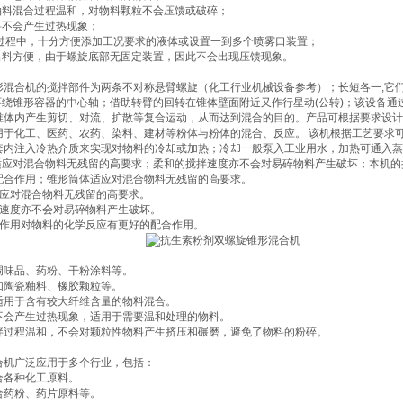
瓷釉料混合过程温和，对物料颗粒不会压馈或破碎；
料不会产生过热现象；
合过程中，十分方便添加工况要求的液体或设置一到多个喷雾口装置；
阀出料方便，由于螺旋底部无固定装置，因此不会出现压馈现象。
形混合机的搅拌部件为两条不对称悬臂螺旋（化工行业机械设备参考）；长短各一,它们
 环绕锥形容器的中心轴；借助转臂的回转在锥体壁面附近又作行星动(公转)；该设备
锥体内产生剪切、对流、扩散等复合运动，从而达到混合的目的。产品可根据要求设计外
用于化工、医药、农药、染料、建材等粉体与粉体的混合、反应。 该机根据工艺要求
套内注入冷热介质来实现对物料的冷却或加热；冷却一般泵入工业用水，加热可通入蒸
体适应对混合物料无残留的高要求；柔和的搅拌速度亦不会对易碎物料产生破坏；本机
配合作用；锥形筒体适应对混合物料无残留的高要求。
适应对混合物料无残留的高要求。
拌速度亦不会对易碎物料产生破坏。
拌作用对物料的化学反应有更好的配合作用。
如调味品、药粉、干粉涂料等‌。
：如陶瓷釉料、橡胶颗粒等‌。
：适用于含有较大纤维含量的物料混合‌。
：不会产生过热现象，适用于需要温和处理的物料‌。
搅拌过程温和，不会对颗粒性物料产生挤压和碾磨，避免了物料的粉碎‌。
合机广泛应用于多个行业，包括：
混合各种化工原料。
混合药粉、药片原料等。