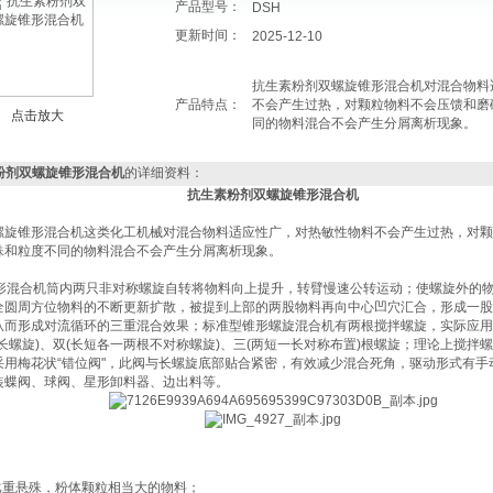
产品型号：
DSH
更新时间：
2025-12-10
抗生素粉剂双螺旋锥形混合机对混合物料
产品特点：
不会产生过热，对颗粒物料不会压馈和磨
点击放大
同的物料混合不会产生分屑离析现象。
粉剂双螺旋锥形混合机
的详细资料：
抗生素粉剂双螺旋锥形混合机
螺旋锥形混合机这类化工机械对混合物料适应性广，对热敏性物料不会产生过热，对颗
殊和粒度不同的物料混合不会产生分屑离析现象。
锥形混合机筒内两只非对称螺旋自转将物料向上提升，转臂慢速公转运动；使螺旋外的
全圆周方位物料的不断更新扩散，被提到上部的两股物料再向中心凹穴汇合，形成一股
从而形成对流循环的三重混合效果；标准型锥形螺旋混合机有两根搅拌螺旋，实际应用
长螺旋)、双(长短各一两根不对称螺旋)、三(两短一长对称布置)根螺旋；理论上搅拌
采用梅花状“错位阀"，此阀与长螺旋底部贴合紧密，有效减少混合死角，驱动形式有手
装蝶阀、球阀、星形卸料器、边出料等。
比重悬殊，粉体颗粒相当大的物料；