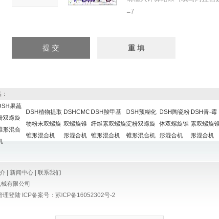
=7
品：
DSH果蔬
DSH植物提取
DSHCMC
DSH羧甲基
DSH预糊化
DSH陶瓷粉
DSH青-霉
粉双螺旋
物粉末双螺旋
双螺旋锥
纤维素双螺旋
淀粉双螺旋
体双螺旋锥
素双螺旋
锥形混合
锥形混合机
形混合机
锥形混合机
锥形混合机
形混合机
形混合机
机
介
|
新闻中心
|
联系我们
机械有限公司
管理登陆
ICP备案号：
苏ICP备16052302号-2