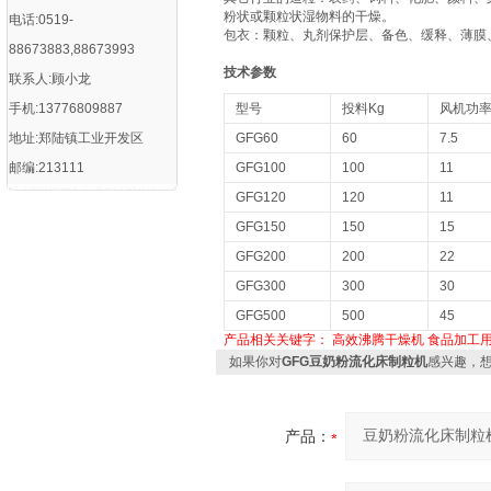
粉状或颗粒状湿物料的干燥。
电话:0519-
包衣：颗粒、丸剂保护层、备色、缓释、薄膜
88673883,88673993
技术参数
联系人:顾小龙
手机:13776809887
型号
投料Kg
风机功率
地址:郑陆镇工业开发区
GFG60
60
7.5
邮编:213111
GFG100
100
11
GFG120
120
11
GFG150
150
15
GFG200
200
22
GFG300
300
30
GFG500
500
45
产品相关关键字：
高效沸腾干燥机
食品加工
如果你对
GFG豆奶粉流化床制粒机
感兴趣，
产品：