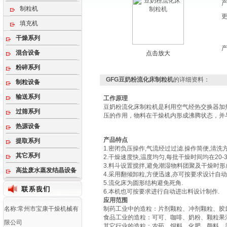
制粒机
填充机
干燥系列
混合设备
点击放大
粉碎系列
GFG豆奶粉流化床制粒机
的详细资料：
制粒设备
输送系列
工作原理
豆奶粉流化床制粒机是利用空气经热交换器加
过筛系列
压的作用，物料在干燥机内形成沸腾状态，并
热源设备
产品特点
提取系列
1.密闭负压操作,气流经过过滤.操作简便,清洗方
其它系列
2.干燥速度快,温度均匀,每批干燥时间均在20-3
3.料斗设置搅拌,避免潮湿物料团聚及干燥时形
高盐废水蒸发结晶设备
4.采用翻倾卸粒,方便迅速,亦可按要求设计自动
5.流化床为圆形结构避免死角.
6.本机也可按要求进行自动进出料设计制作.
应用范围
名称:常州市宝康干燥机械有
制药工业中的造粒：片剂颗粒、冲剂颗粒、胶
食品工业的造粒：可可、咖啡、奶粉、颗粒果
限公司
其它行业的造粒：农药、饲料、化肥、颜料、