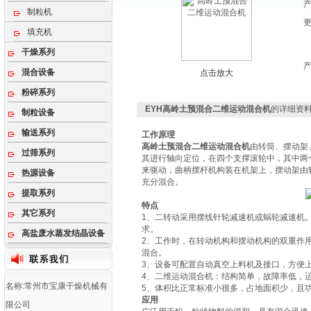
制粒机
填充机
干燥系列
混合设备
点击放大
粉碎系列
EYH高岭土预混合二维运动混合机
的详细资
制粒设备
输送系列
工作原理
高岭土预混合二维运动混合机
由转筒、摆动架
过筛系列
其进行轴向定位，在四个支撑滚轮中，其中两
来驱动，曲柄摆杆机构装在机架上，摆动架由
热源设备
充分混合。
提取系列
特点
其它系列
1、二转动采用摆线针轮减速机或蜗轮减速机
求。
高盐废水蒸发结晶设备
2、工作时，在转动机构和摆动机构的双重作
混合。
3、设备可配置自动真空上料机及接口，方便
4、二维运动混合机：结构简单，故障率低，
名称:常州市宝康干燥机械有
5、体积比正常标准小很多，占地面积少，且功
应用
限公司