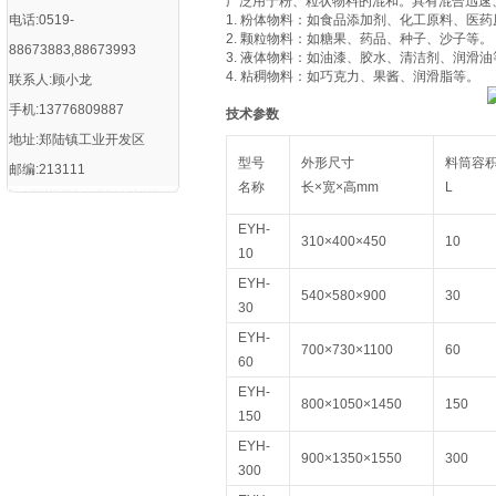
广泛用于粉、粒状物料的混和。具有混合迅速
电话:0519-
1. 粉体物料：如食品添加剂、化工原料、医
2. 颗粒物料：如糖果、药品、种子、沙子等。
88673883,88673993
3. 液体物料：如油漆、胶水、清洁剂、润滑油
4. 粘稠物料：如巧克力、果酱、润滑脂等。
联系人:顾小龙
手机:13776809887
技术参数
地址:郑陆镇工业开发区
型号
外形尺寸
料筒容
邮编:213111
名称
长×宽×高mm
L
EYH-
310×400×450
10
10
EYH-
540×580×900
30
30
EYH-
700×730×1100
60
60
EYH-
800×1050×1450
150
150
EYH-
900×1350×1550
300
300