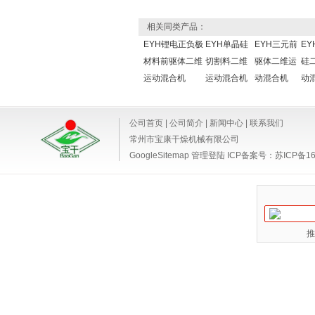
相关同类产品：
EYH锂电正负极
EYH单晶硅
EYH三元前
EY
材料前驱体二维
切割料二维
驱体二维运
硅
运动混合机
运动混合机
动混合机
动
公司首页
|
公司简介
|
新闻中心
|
联系我们
常州市宝康干燥机械有限公司
GoogleSitemap
管理登陆
ICP备案号：
苏ICP备16
推