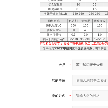
进风温度oC
150
180
初含湿量%
80
55
终含湿量%
0.5
1.5
实际干燥能力kg/h
140-160
250-280
1
物料名称
促进剂
油溶墨
代酸锰锌
进风温度oC
150
150
120
初含湿量%
60
45
30
终含湿量%
0.5
2.0
1.0
实际干燥能力kg/h
80-110
350-380
120-150
产品相关关键字：
旋转闪蒸干燥机
化工加工用旋转闪
如果你对
XSG苯甲酸闪蒸干燥机
感兴趣，想了解更
产品：
您的单位：
您的姓名：