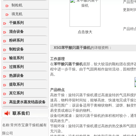
产品型
制粒机
更新时
填充机
干燥系列
产品特
混合设备
点击放大
粉碎系列
XSG苯甲酸闪蒸干燥机
的详细资料：
制粒设备
输送系列
工作原理
在
苯甲酸闪蒸干燥机
底部，较大较湿的颗粒团在搅拌
过筛系列
程中进一步干燥。由于气固两相作旋转流动，固相惯
高。
热源设备
提取系列
产品特点
其它系列
‌高效干燥‌：旋转闪蒸干燥机通过高速旋转的气流和
速高，物料停留时间短，能够高效、快速地完成干燥过
高盐废水蒸发结晶设备
‌适用范围广‌：该设备适用于膏糊状物料、滤饼、触
易变质或难以干燥的物料‌。
‌设备结构紧凑‌：旋转闪蒸干燥机的体积相对较小，通
现高效生产‌。
名称:常州市宝康干燥机械有
‌节能环保‌：旋转闪蒸干燥机通过高效的热交换和气
无污染‌。
限公司