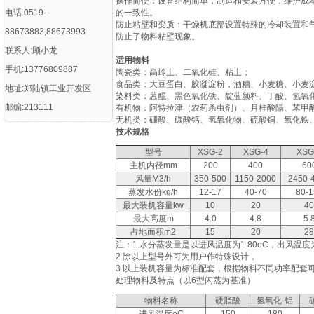
‌操作简便‌：设备结构简单，制造和安装方便，维护
电话:0519-
的一致性‌。
‌防止粘壁和变质‌：干燥机底部设置特殊的冷却装置
88673883,88673993
防止了物料粘壁现象‌。
联系人:顾小龙
适用物料
手机:13776809887
陶瓷类：高岭土、二氧化硅、粘土；
食品类：大豆蛋白、胶凝淀粉，酒糟、小麦糖、小麦
地址:郑陆镇工业开发区
染料类：蒽醌、黑色氧化铁、靛蓝颜料、丁酸、氢氧
邮编:213111
有机物：阿特拉津（农药杀虫剂）、月桂酸隔、苯甲
无机类：硼酸、碳酸钙、氢氧化物、硫酸铜、氧化铁
技术规格
型号
XSG-2
XSG-4
XSG
主机内径mm
200
400
60
风量M3/h
350-500
1150-2000
2450-
蒸发水份kg/h
12-17
40-70
80-1
最大装机容量kw
10
20
40
最大高度m
4.0
4.8
5.
占地面积m2
15
20
28
注：1.水分蒸发量是以进风温度为1 80oC，出风温度
2.除以上型号外可为用户作特殊设计，
3.以上装机容量为标准配套，根据物料不同功率配套
处理物料及特点（以6型闪蒸为基准）
物料名称
硬脂酸
氢氧化-铝