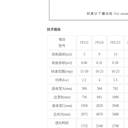
技术规格
项目
JYG3
JYG9
JYG13
型号
传热面积(m2)
3
9
13
有效容积(m3)
0.06
0.32
0.59
转速范围(rmp)
15-30
10-25
10-25
功率(kw)
2.2
4
5.5
器体宽A(mm)
306
584
762
总宽B(mm)
736
841
1066
器体宽C(mm)
1956
2820
3048
总长D(mm)
2972
4876
5486
进出料距
1752
2540
2768