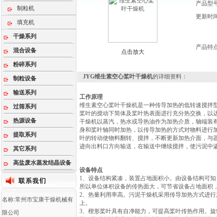
产品型
制粒机
更新时
填充机
干燥系列
产品特
混合设备
点击放大
粉碎系列
JYG维生素空心桨叶干燥机
的详细资料：
制粒设备
输送系列
工作原理
维生素空心桨叶干燥机是一种传导加热的低转速搅拌
过筛系列
桨叶的搅动下简体及桨叶热表面进行充分热交换，以
热源设备
干燥机以蒸汽，热水或导热油作为加热介质，轴端装
身和桨叶轴同时加热，以传导加热的方式对物料进行
提取系列
叶的转动使物料翻转、搅拌，不断更新加热介面，与
迹向出料口方向输送，在输送中继续搅拌，使污泥中
其它系列
高盐废水蒸发结晶设备
设备特点
1、设备结构紧凑，装置占地面积小。由设备结构可
所以单位体积设备的传热面大，可节省设备占地面积
2、热量利用率高。污泥干燥机采用传导加热方式进行
名称:常州市宝康干燥机械有
上。
3、楔形桨叶具有自净能力，可提高桨叶传热作用。
限公司