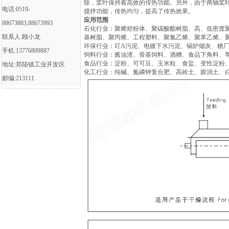
除，桨叶保持着高效的传热功能。另外，由于两轴桨
电话:0519-
搅拌功能，传热均匀，提高了传热效果。
应用范围
88673883,88673993
石化行业：聚烯烃粉体、聚碳酸酯树脂、高、低密度聚
联系人:顾小龙
基树脂、聚丙烯、工程塑料、聚氯乙烯、聚苯乙烯、
环保行业：叮A污泥、电镀下水污泥、锅炉烟灰、糖
手机:13776809887
饲料行业：酱油渣、骨基饲料、酒糟、食品下角料、
食品行业：淀粉、可可豆、玉米粒、食盐、变性淀粉
地址:郑陆镇工业开发区
化工行业：纯碱、氮磷钾复合肥、高岭土、膨润土、
邮编:213111