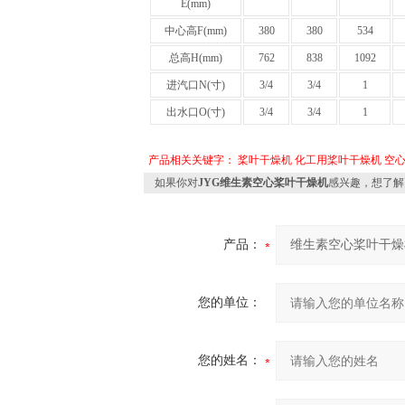
E(mm)
中心高F(mm)
380
380
534
总高H(mm)
762
838
1092
进汽口N(寸)
3/4
3/4
1
出水口O(寸)
3/4
3/4
1
产品相关关键字：
桨叶干燥机
化工用桨叶干燥机
空
如果你对
JYG维生素空心桨叶干燥机
感兴趣，想了解
产品：
您的单位：
您的姓名：