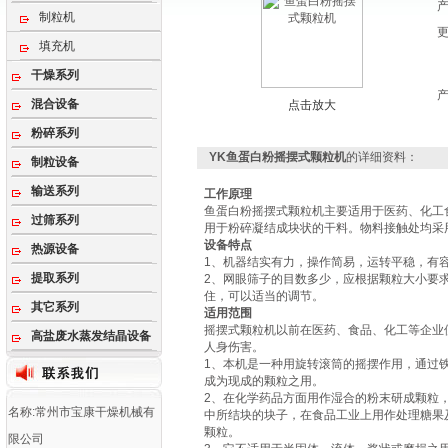
制粒机
填充机
干燥系列
混合设备
点击放大
粉碎系列
YK鱼蛋白粉摇摆式颗粒机
的详细资料：
制粒设备
输送系列
工作原理
鱼蛋白粉摇摆式颗粒机主要适用于医药、化工
过筛系列
用于粉碎凝结成块状的干料。物料接触处均采
设备特点
热源设备
1、机器结实有力，操作简易，运转平稳，有
提取系列
2、网眼筛子的目数多少，应根据颗粒大小要
住，可以适当的调节。
其它系列
适用范围
摇摆式颗粒机以前在医药、食品、化工等企业
高盐废水蒸发结晶设备
人身伤害。
1、本机是一种用旋转滚筒的摇摆作用，通过
成为现成的颗粒之用。
2、在化学药品方面用作湿合的粉末研成颗粒
名称:常州市宝康干燥机械有
中所结块的块子，在食品工业上用作处理糖果
颗粒。
限公司