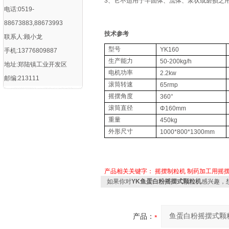
3、它不适用于半固体、流体、浆状或磨损之
电话:0519-
88673883,88673993
技术参考
联系人:顾小龙
型号
YK160
手机:13776809887
生产能力
50-200kg/h
地址:郑陆镇工业开发区
电机功率
2.2kw
邮编:213111
滚筒转速
65rmp
摇摆角度
360°
滚筒直径
Φ160mm
重量
450kg
外形尺寸
1000*800*1300mm
产品相关关键字：
摇摆制粒机
制药加工用摇
如果你对
YK鱼蛋白粉摇摆式颗粒机
感兴趣，
产品：