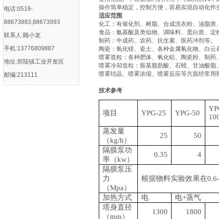
操作简单稳定，控制方便，容易实现自动化作
电话:0519-
适应范围
88673883,88673993
化工：有催化剂、树脂、合成洗衣粉、油脂类
食品：氨基酸及类似物、调味料、蛋白质、淀
联系人:顾小龙
制药：中成药、农药、抗生素、医药冲剂等。
手机:13776809887
陶瓷：氧化镁、瓷土、各种金属氧化物、白云
喷雾造粒：各种肥体、氧化铝、陶瓷粉、制药
地址:郑陆镇工业开发区
喷雾冷却造粒：胺基脂肪酸、石蜡、甘油酸脂
喷雾结晶、喷雾浓缩、喷雾反应等方面经常用
邮编:213111
技术参考
YP
项目
YPG-25
YPG-50
10
蒸发量
25
50
（
kg/h）
隔膜泵功
0.35
4
率（
kw）
隔膜泵压
力
根据物料实验效果在
0.
（
Mpa）
加热方式
电
电
+蒸气
塔身直径
1300
1800
（
mm）