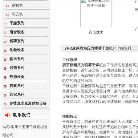
制粒机
填充机
干燥系列
混合设备
点击放大
粉碎系列
YPG麦芽糊精压力喷雾干燥机
的详细资料：
制粒设备
输送系列
工作原理
麦芽糊精压力喷雾干燥机
的工作原理‌是通过
过筛系列
直接接触，进行热交换，从而实现快速干燥。
‌雾化过程‌：液态物料通过高压泵加压后，进
热源设备
热空气的接触面积‌。
提取系列
‌干燥过程‌：雾状液滴与热空气并流下降，液
其微小粉末经旋风分离器分离，废气由抽风机排
其它系列
‌设备结构‌：压力喷雾干燥机的塔体、管道、
设有保温层，填充材料为超细玻璃棉，确保热效
高盐废水蒸发结晶设备
性能特点
干燥速度快，料液经雾化后表面积大大增加，在
名称:常州市宝康干燥机械有
几秒到数十秒种，特别适用于热敏性物料的干
所有产品为球状颗粒，粒度均匀，流动性好，
限公司
使用范围广，根据物料的特性，可以用热风干