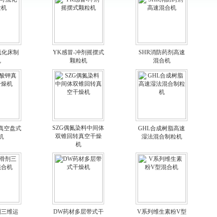
流化床制
YK感冒-冲剂摇摆式
SHR消防药剂高速
机
颗粒机
混合机
SZG偶氮染料中间体
钾真空盘式
GHL合成树脂高速
双锥回转真空干燥
机
湿法混合制粒机
机
剂三维运
DW药材多层带式干
V系列维生素粉V型