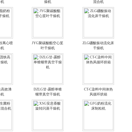
合机
燥机
混合机
奶粉离心喷
JYG聚碳酸酯空心桨
ZLG硼酸振动流化床
燥机
叶干燥机
干燥机
铁高效沸
DZLG甘-露醇单锥
CT-C染料中间体热
燥机
螺带真空干燥机
风循环烘箱