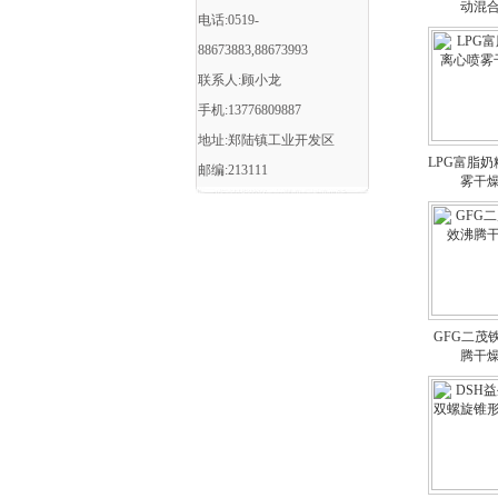
动混
电话:0519-
88673883,88673993
联系人:顾小龙
手机:13776809887
地址:郑陆镇工业开发区
LPG富脂
邮编:213111
雾干
GFG二茂
腾干