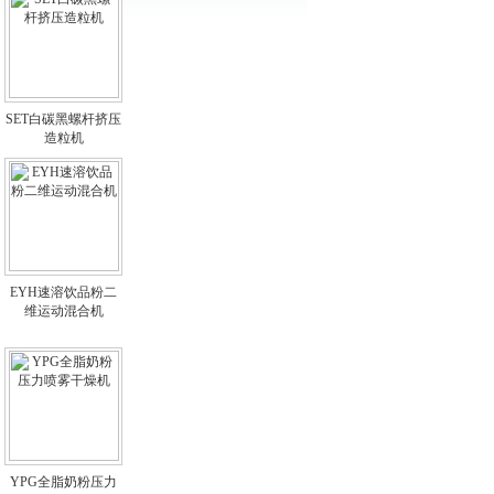
SET白碳黑螺杆挤压
造粒机
EYH速溶饮品粉二
维运动混合机
YPG全脂奶粉压力