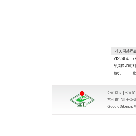
相关同类产
YK保健食
Y
品摇摆式颗
剂
粒机
粒
公司首页
|
公司简
常州市宝康干燥
GoogleSitemap