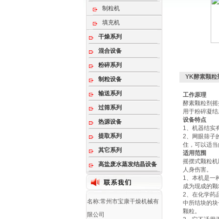
制粒机
填充机
干燥系列
混合设备
粉碎系列
YK酵素颗粒
制粒设备
输送系列
工作原理
酵素颗粒剂摇
过筛系列
用于粉碎凝结
设备特点
热源设备
1、机器结实
提取系列
2、网眼筛子
住，可以适当
其它系列
适用范围
摇摆式颗粒机
高盐废水蒸发结晶设备
人身伤害。
1、本机是一
成为现成的颗
2、在化学药
名称:常州市宝康干燥机械有
中所结块的块
颗粒。
限公司