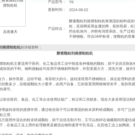
产品型号：
YK
更新时间：
2024-08-02
酵素颗粒剂摇摆制粒机将潮湿的粉料或块
粒，其筛网采用金属丝网，装拆简易，松
产品特点：
闭在机体内，并附有润滑系统，生产过程
点击放大
不锈钢板。符合GMP标准，使颗粒的质
剂摇摆制粒机
的详细资料：
酵素颗粒剂摇摆制粒机
摆制粒机主要适用于医药、化工食品等工业中制造各种规格的颗粒，烘干后供压制各
成块状的干料。物料接触处均采用不锈钢材料制作，外型美观大方，清洗方便，操作
有力，操作简易，运转平稳，有容积大的斗。旋转滚筒用不锈钢制出，保证处理料的
的目数多少，应根据颗粒大小要求，由用户自备，它的装置用两根钢管夹牢，装拆简
的调节。
以前在医药、食品、化工等企业使用比较广，粉尘和工伤较多。现在大多采用湿法制
种用旋转滚筒的摇摆作用，通过铁丝筛子可以将潮湿的粉末原料研成颗粒，亦可广泛
粒之用。
品方面用作湿合的粉末研成颗粒，烘干后供压制片剂，又可以粉碎在储藏期间而凝结
子，在食品工业上用作处理糖果及糖混合物和麦芽牛乳等品，在其他工业上如陶瓷、