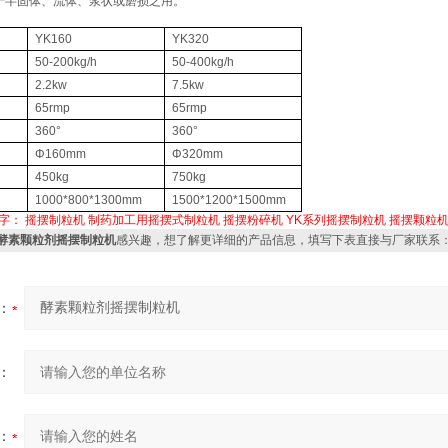
于半固体、流体、浆状或磨损之用。
YK160
YK320
50-200kg/h
50-400kg/h
2.2kw
7.5kw
65rmp
65rmp
360°
360°
Φ160mm
Φ320mm
450kg
750kg
1000*800*1300mm
1500*1200*1500mm
字：
摇摆制粒机
制药加工用摇摆式制粒机
摇摆粉碎机
YK系列摇摆制粒机
摇摆颗粒
K酵素颗粒剂摇摆制粒机
感兴趣，想了解更详细的产品信息，填写下表直接与厂家联系
：
：
：