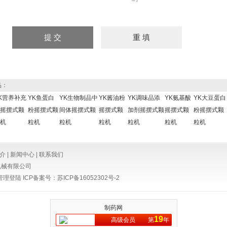
品：
K营养补充
YK鱼蛋白
YK生物制品中
YK酱油粉
YK调味品添
YK氨基酸
YK大豆蛋白
摇摆式颗
粉摇摆式颗
间体摇摆式颗
摇摆式颗
加剂摇摆式颗
摇摆式颗
粉摇摆式颗
机
粒机
粒机
粒机
粒机
粒机
粒机
介
|
新闻中心
|
联系我们
机械有限公司
管理登陆
ICP备案号：
苏ICP备16052302号-2
制药网
19
高级会员
第
年