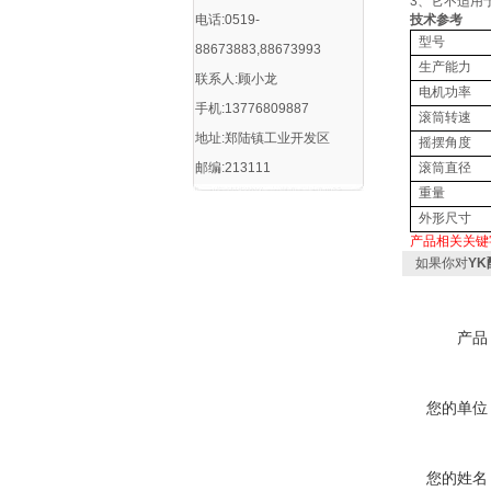
3、它不适用
电话:0519-
技术参考
型号
88673883,88673993
生产能力
联系人:顾小龙
电机功率
手机:13776809887
滚筒转速
地址:郑陆镇工业开发区
摇摆角度
邮编:213111
滚筒直径
重量
外形尺寸
产品相关关键
如果你对
Y
产品
您的单位
您的姓名