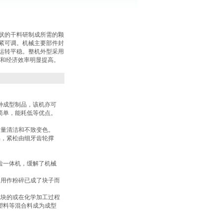
状的干料研制成所需的颗
紧可调。机械主要部件封
运转平稳。整机外型采用
量和经济效率明显提高。
种成型制品，该机亦可
简单，能耗低等优点。
质量清洁和不致变色。
易，紧松由细牙齿轮撑
粒一体机，缓解了机械
的用作粉碎已成了块子而
成块的或在化学加工过程
塑料等混合料成为成型