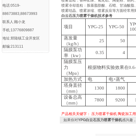
喷雾造粒：各种肥体、氧化铝、陶瓷粉、制药
电话:0519-
喷雾冷却造粒：胺基脂肪酸、石蜡、甘油酸脂
喷雾结晶、喷雾浓缩、喷雾反应等方面经常用
88673883,88673993
白云石压力喷雾干燥机
技术参考
联系人:顾小龙
YP
项目
YPG-25
YPG-50
10
手机:13776809887
蒸发量
地址:郑陆镇工业开发区
25
50
（
kg/h）
邮编:213111
隔膜泵功
0.35
4
率（
kw）
隔膜泵压
力
根据物料实验效果在
0.
（
Mpa）
加热方式
电
电
+蒸气
塔身直径
1300
1800
（
mm）
设备总高
7800
9200
（
mm）
产品相关关键字：
压力喷雾干燥机
陶瓷加工用
如果你对
YPG白云石压力喷雾干燥机
感兴趣