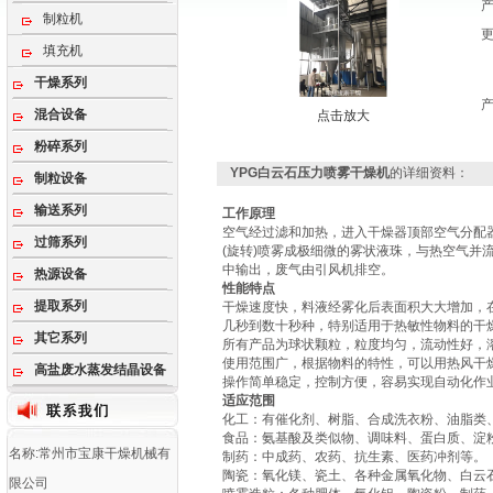
制粒机
填充机
干燥系列
混合设备
点击放大
粉碎系列
YPG白云石压力喷雾干燥机
的详细资料：
制粒设备
输送系列
工作原理
空气经过滤和加热，进入干燥器顶部空气分配
过筛系列
(旋转)喷雾成极细微的雾状液珠，与热空气并
中输出，废气由引风机排空。
热源设备
性能特点
提取系列
干燥速度快，料液经雾化后表面积大大增加，在
几秒到数十秒种，特别适用于热敏性物料的干
其它系列
所有产品为球状颗粒，粒度均匀，流动性好，
使用范围广，根据物料的特性，可以用热风干
高盐废水蒸发结晶设备
操作简单稳定，控制方便，容易实现自动化作
适应范围
化工：有催化剂、树脂、合成洗衣粉、油脂类
食品：氨基酸及类似物、调味料、蛋白质、淀
名称:常州市宝康干燥机械有
制药：中成药、农药、抗生素、医药冲剂等。
陶瓷：氧化镁、瓷土、各种金属氧化物、白云
限公司