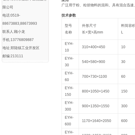
应用
广泛用于粉、粒状物料的混和。具有混合迅速
限公司
电话:0519-
技术参数
88673883,88673993
型号
外形尺寸
料筒容
联系人:顾小龙
名称
长×宽×高mm
L
手机:13776809887
EYH-
310×400×450
10
地址:郑陆镇工业开发区
10
邮编:213111
EYH-
540×580×900
30
30
EYH-
700×730×1100
60
60
EYH-
800×1050×1450
150
150
EYH-
900×1350×1550
300
300
EYH-
1170×1640×2050
600
600
EYH-