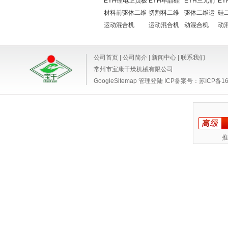
EYH锂电正负极
EYH单晶硅
EYH三元前
EY
材料前驱体二维
切割料二维
驱体二维运
硅
运动混合机
运动混合机
动混合机
动
公司首页
|
公司简介
|
新闻中心
|
联系我们
常州市宝康干燥机械有限公司
GoogleSitemap
管理登陆
ICP备案号：
苏ICP备16
推