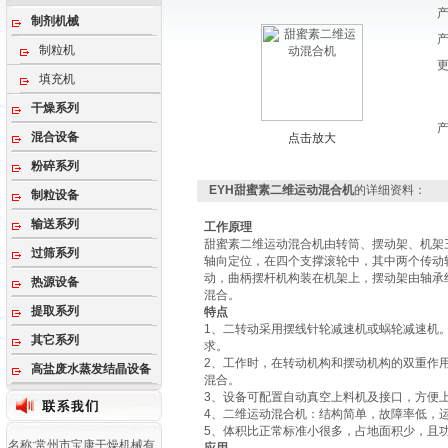
制剂机械
制粒机
填充机
干燥系列
混合设备
点击放大
粉碎系列
EYH甜蜜素二维运动混合机
的详细资料：
制粒设备
输送系列
工作原理
甜蜜素二维运动混合机由转筒、摆动架、机架
过筛系列
轴向定位，在四个支撑滚轮中，其中两个传动
动，曲柄摆杆机构装在机架上，摆动架由轴承
热源设备
混合。
提取系列
特点
1、二转动采用摆线针轮减速机或蜗轮减速机
其它系列
求。
2、工作时，在转动机构和摆动机构的双重作
高盐废水蒸发结晶设备
混合。
3、设备可配置自动真空上料机及接口，方便
4、二维运动混合机：结构简单，故障率低，
5、体积比正常标准小很多，占地面积少，且功
名称:常州市宝康干燥机械有