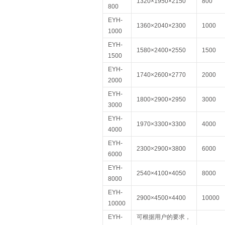
1320×1950×2150
800
800
EYH-
1360×2040×2300
1000
1000
EYH-
1580×2400×2550
1500
1500
EYH-
1740×2600×2770
2000
2000
EYH-
1800×2900×2950
3000
3000
EYH-
1970×3300×3300
4000
4000
EYH-
2300×2900×3800
6000
6000
EYH-
2540×4100×4050
8000
8000
EYH-
2900×4500×4400
10000
10000
EYH-
可根据用户的要求，