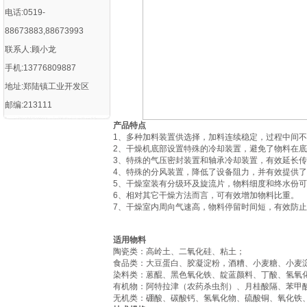
电话:0519-
88673883,88673993
联系人:顾小龙
手机:13776809887
地址:郑陆镇工业开发区
邮编:213111
产品特点
1、多种加料装置供选择，加料连续稳定，过程中间
2、干燥机底部设置特殊的冷却装置，避免了物料在
3、特殊的气压密封装置和轴承冷却装置，有效延长
4、特殊的分风装置，降低了设备阻力，并有效提供
5、干燥室装有分级环及旋流片，物料细度和终水份可调
6、相对其它干燥方法而言，可有效增加物料比重。
7、干燥室内周向气速高，物料停留时间短，有效防
适用物料
陶瓷类：高岭土、二氧化硅、粘土；
食品类：大豆蛋白、胶凝淀粉，酒糟、小麦糖、小麦
染料类：蒽醌、黑色氧化铁、靛蓝颜料、丁酸、氢氧
有机物：阿特拉津（农药杀虫剂）、月桂酸隔、苯甲
无机类：硼酸、碳酸钙、氢氧化物、硫酸铜、氧化铁