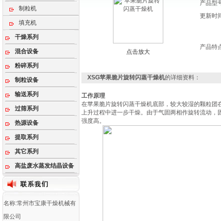
产品型
制粒机
更新时
填充机
干燥系列
产品特
混合设备
点击放大
粉碎系列
XSG苹果脆片旋转闪蒸干燥机
的详细资料：
制粒设备
输送系列
工作原理
在苹果脆片旋转闪蒸干燥机底部，较大较湿的颗粒团
过筛系列
上升过程中进一步干燥。由于气固两相作旋转流动，
强度高。
热源设备
提取系列
其它系列
高盐废水蒸发结晶设备
名称:常州市宝康干燥机械有
限公司