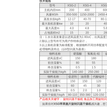
技术规格
型号
XSG-2
XSG-4
XSG
主机内径mm
200
400
60
风量M3/h
350-500
1150-2000
2450-
蒸发水份kg/h
12-17
40-70
80-1
最大装机容量kw
10
20
40
最大高度m
4.0
4.8
5.
占地面积m2
15
20
28
注：1.水分蒸发量是以进风温度为1 80oC，出风温度
2.除以上型号外可为用户作特殊设计，
3.以上装机容量为标准配套，根据物料不同功率配套
处理物料及特点（以6型闪蒸为基准）
物料名称
硬脂酸
氢氧化-铝
进风温度oC
150
180
初含湿量%
80
55
终含湿量%
0.5
1.5
实际干燥能力kg/h
140-160
250-280
1
物料名称
促进剂
油溶墨
代酸锰锌
进风温度oC
150
150
120
初含湿量%
60
45
30
终含湿量%
0.5
2.0
1.0
实际干燥能力kg/h
80-110
350-380
120-150
产品相关关键字：
旋转闪蒸干燥机
食品加工用旋转闪
如果你对
XSG苹果脆片旋转闪蒸干燥机
感兴趣，想