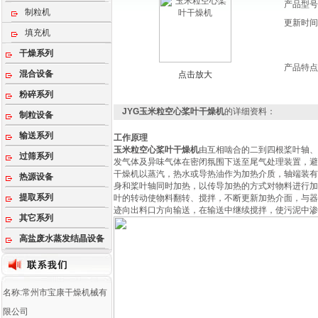
产品型号
制粒机
更新时间
填充机
干燥系列
产品特点
混合设备
点击放大
粉碎系列
JYG玉米粒空心桨叶干燥机
的详细资料：
制粒设备
输送系列
工作原理
玉米粒
空心桨叶干燥机
由互相啮合的二到四根桨叶轴、
过筛系列
发气体及异味气体在密闭氛围下送至尾气处理装置，避
干燥机以蒸汽，热水或导热油作为加热介质，轴端装有
热源设备
身和桨叶轴同时加热，以传导加热的方式对物料进行加
提取系列
叶的转动使物料翻转、搅拌，不断更新加热介面，与器
迹向出料口方向输送，在输送中继续搅拌，使污泥中渗
其它系列
高盐废水蒸发结晶设备
名称:常州市宝康干燥机械有
限公司