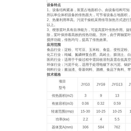
设备特点
1、设备结构紧凑，装置占地面积小。由设备结构可知
所以单位体积设备的传热面大，可节省设备占地面积，
2、热量利用率高。污泥干燥机采用传导加热方式进行
以上。
3、楔形桨叶具有自净能力，可提高桨叶传热作用。旋
除，桨叶保持着高效的传热功能。另外，由于两轴桨叶
搅拌功能，传热均匀，提高了传热效果。
应用范围
‌食品行业‌：淀粉、可可豆、玉米粒、食盐、变性淀粉、
‌化工行业‌：纯碱、氮磷钾复合肥、高岭土、膨润土、
‌医药行业‌：适用于干燥过程中需回收溶剂及需在低真空
‌环保行业‌：污泥干化，适用于处理电镀下水污泥、锅炉
‌饲料行业‌：酱油渣、骨基饲料、酒糟、食品下角料、
技术规格
项目
JYG3
JYG9
JYG13
J
型号
传热面积(m2)
3
9
13
有效容积(m3)
0.06
0.32
0.59
转速范围(rmp)
15-30
10-25
10-25
功率(kw)
2.2
4
5.5
器体宽A(mm)
306
584
762