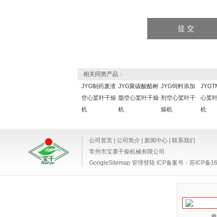
相关同类产品：
JYG制药废渣
JYG聚碳酸酯树
JYG饲料添加
JYGT
空心桨叶干燥
脂空心桨叶干燥
剂空心桨叶干
心桨
机
机
燥机
机
公司首页
|
公司简介
|
新闻中心
|
联系我们
常州市宝康干燥机械有限公司
GoogleSitemap
管理登陆
ICP备案号：
苏ICP备16
推