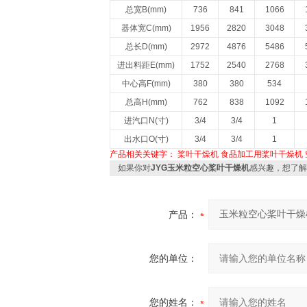
总宽B(mm)
736
841
1066
器体宽C(mm)
1956
2820
3048
总长D(mm)
2972
4876
5486
进出料距E(mm)
1752
2540
2768
中心高F(mm)
380
380
534
总高H(mm)
762
838
1092
进汽口N(寸)
3/4
3/4
1
出水口O(寸)
3/4
3/4
1
产品相关关键字：
桨叶干燥机
食品加工用桨叶干燥机
如果你对
JYG玉米粒空心桨叶干燥机
感兴趣，想了解
产品：
您的单位：
您的姓名：