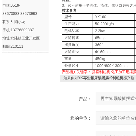
颗粒。
电话:0519-
3、它不适用于半固体、流体、浆状或磨损之
技术参考
88673883,88673993
型号
YK160
联系人:顾小龙
生产能力
50-200kg/h
手机:13776809887
电机功率
2.2kw
滚筒转速
65rmp
地址:郑陆镇工业开发区
摇摆角度
360°
邮编:213111
滚筒直径
Φ160mm
重量
450kg
外形尺寸
1000*800*1300mm
产品相关关键字：
摇摆制粒机
化工加工用摇
如果你对
YK再生氰尿酸摇摆式制粒机
感兴趣
产品：
您的单位：