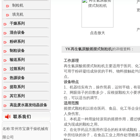
制粒机
填充机
干燥系列
混合设备
点击放大
粉碎系列
YK再生氰尿酸摇摆式制粒机
的详细资料：
制粒设备
输送系列
工作原理
再生氰尿酸摇摆式制粒机主要适用于医药、化
过筛系列
可用于粉碎凝结成块状的干料。物料接触处均
点。
热源设备
设备特点
提取系列
1、机器结实有力，操作简易，运转平稳，有
2、网眼筛子的目数多少，应根据颗粒大小要
其它系列
住，可以适当的调节。
适用范围
高盐废水蒸发结晶设备
摇摆式颗粒机以前在医药、食品、化工等企业
人身伤害。
1、本机是一种用旋转滚筒的摇摆作用，通过
成为现成的颗粒之用。
名称:常州市宝康干燥机械有
2、在化学药品方面用作湿合的粉末研成颗粒
中所结块的块子，在食品工业上用作处理糖果
限公司