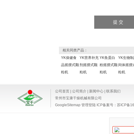
相关同类产品：
YK保健食
YK营养补充
YK鱼蛋白
YK生物
品摇摆式颗
剂摇摆式颗
粉摇摆式颗
间体摇摆
粒机
粒机
粒机
粒机
公司首页
|
公司简介
|
新闻中心
|
联系我们
常州市宝康干燥机械有限公司
GoogleSitemap
管理登陆
ICP备案号：
苏ICP备16