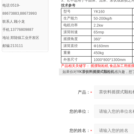
3、它不适用于半固体、流体、浆状或磨损之
电话:0519-
技术参考
型号
YK160
88673883,88673993
生产能力
50-200kg/h
联系人:顾小龙
电机功率
2.2kw
手机:13776809887
滚筒转速
65rmp
地址:郑陆镇工业开发区
摇摆角度
360°
邮编:213111
滚筒直径
Φ160mm
重量
450kg
外形尺寸
1000*800*1300mm
产品相关关键字：
摇摆制粒机
食品加工用摇
如果你对
YK茶饮料摇摆式颗粒机
感兴趣，想
产品：
您的单位：
您的姓名：