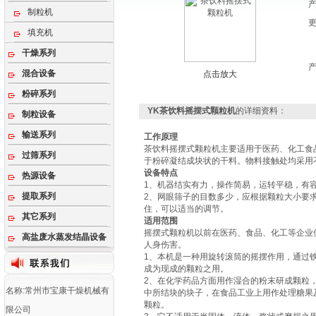
制粒机
填充机
干燥系列
混合设备
点击放大
粉碎系列
YK茶饮料摇摆式颗粒机
的详细资料：
制粒设备
输送系列
工作原理
茶饮料摇摆式颗粒机主要适用于医药、化工食
过筛系列
于粉碎凝结成块状的干料。物料接触处均采用
设备特点
热源设备
1、机器结实有力，操作简易，运转平稳，有
提取系列
2、网眼筛子的目数多少，应根据颗粒大小要
住，可以适当的调节。
其它系列
适用范围
摇摆式颗粒机以前在医药、食品、化工等企业
高盐废水蒸发结晶设备
人身伤害。
1、本机是一种用旋转滚筒的摇摆作用，通过
成为现成的颗粒之用。
2、在化学药品方面用作湿合的粉末研成颗粒
名称:常州市宝康干燥机械有
中所结块的块子，在食品工业上用作处理糖果
颗粒。
限公司