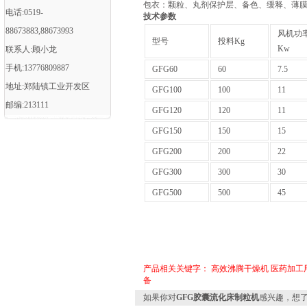
包衣：颗粒、丸剂保护层、备色、缓释、薄
电话:0519-
技术参数
88673883,88673993
风机功
型号
投料Kg
Kw
联系人:顾小龙
手机:13776809887
GFG60
60
7.5
地址:郑陆镇工业开发区
GFG100
100
11
邮编:213111
GFG120
120
11
GFG150
150
15
GFG200
200
22
GFG300
300
30
GFG500
500
45
产品相关关键字：
高效沸腾干燥机
医药加工
备
如果你对
GFG胶囊流化床制粒机
感兴趣，想