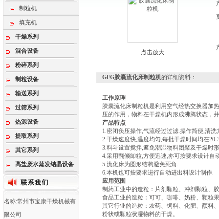
制粒机
填充机
干燥系列
混合设备
点击放大
粉碎系列
GFG胶囊流化床制粒机
的详细资料：
制粒设备
输送系列
工作原理
胶囊流化床制粒机是利用空气经热交换器加
过筛系列
压的作用，物料在干燥机内形成沸腾状态，
热源设备
产品特点
1.密闭负压操作,气流经过过滤.操作简便,清洗
提取系列
2.干燥速度快,温度均匀,每批干燥时间均在20-3
3.料斗设置搅拌,避免潮湿物料团聚及干燥时形
其它系列
4.采用翻倾卸粒,方便迅速,亦可按要求设计自
高盐废水蒸发结晶设备
5.流化床为圆形结构避免死角.
6.本机也可按要求进行自动进出料设计制作.
应用范围
制药工业中的造粒：片剂颗粒、冲剂颗粒、
食品工业的造粒：可可、咖啡、奶粉、颗粒
名称:常州市宝康干燥机械有
其它行业的造粒：农药、饲料、化肥、颜料
粉状或颗粒状湿物料的干燥。
限公司