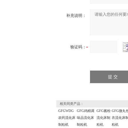
补充说明：
验证码：
相关同类产品：
GFGWDG
GFG鸡精调
GFG酱粉
GFG微丸
农药流化床
味品流化床
流化床制
衣流化床
制粒机
制粒机
粒机
粒机