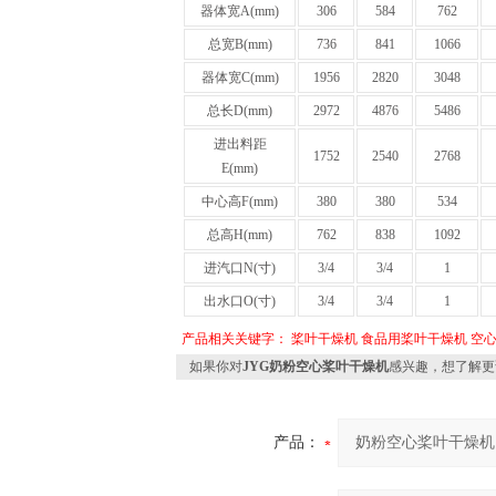
器体宽A(mm)
306
584
762
总宽B(mm)
736
841
1066
器体宽C(mm)
1956
2820
3048
总长D(mm)
2972
4876
5486
进出料距
1752
2540
2768
E(mm)
中心高F(mm)
380
380
534
总高H(mm)
762
838
1092
进汽口N(寸)
3/4
3/4
1
出水口O(寸)
3/4
3/4
1
产品相关关键字：
桨叶干燥机
食品用桨叶干燥机
空
如果你对
JYG奶粉空心桨叶干燥机
感兴趣，想了解更
产品：