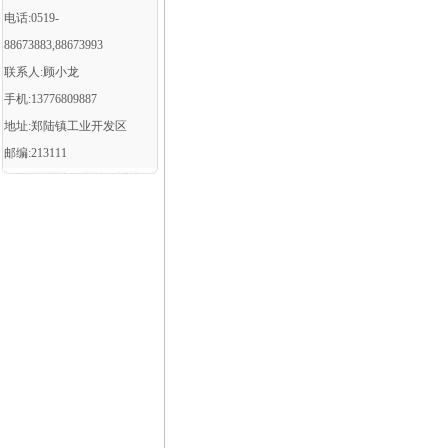
电话:0519-
88673883,88673993
联系人:顾小龙
手机:13776809887
地址:郑陆镇工业开发区
邮编:213111