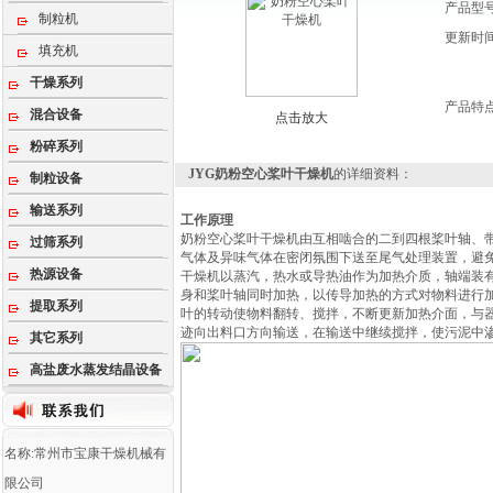
产品型
制粒机
更新时
填充机
干燥系列
产品特
混合设备
点击放大
粉碎系列
JYG奶粉空心桨叶干燥机
的详细资料：
制粒设备
输送系列
工作原理
奶粉空心桨叶干燥机由互相啮合的二到四根桨叶轴、
过筛系列
气体及异味气体在密闭氛围下送至尾气处理装置，避
热源设备
干燥机以蒸汽，热水或导热油作为加热介质，轴端装
身和桨叶轴同时加热，以传导加热的方式对物料进行
提取系列
叶的转动使物料翻转、搅拌，不断更新加热介面，与
迹向出料口方向输送，在输送中继续搅拌，使污泥中
其它系列
高盐废水蒸发结晶设备
名称:常州市宝康干燥机械有
限公司