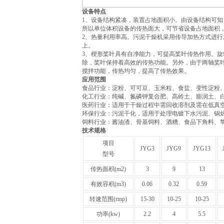
设备特点
1、设备结构紧凑，装置占地面积小。由设备结构可
所以单位体积设备的传热面大，可节省设备占地面积
2、热量利用率高。污泥干燥机采用传导加热方式进行
上。
3、楔形桨叶具有自净能力，可提高桨叶传热作用。
除，桨叶保持着高效的传热功能。另外，由于两轴桨
搅拌功能，传热均匀，提高了传热效果。
应用范围
‌食品行业‌：淀粉、可可豆、玉米粒、食盐、变性淀粉、
‌化工行业‌：纯碱、氮磷钾复合肥、高岭土、膨润土
‌医药行业‌：适用于干燥过程中需回收溶剂及需在低真
‌环保行业‌：污泥干化，适用于处理电镀下水污泥、锅
‌饲料行业‌：酱油渣、骨基饲料、酒糟、食品下角料、
技术规格
项目
JYG3
JYG9
JYG13
型号
传热面积(m2)
3
9
13
有效容积(m3)
0.06
0.32
0.59
转速范围(rmp)
15-30
10-25
10-25
功率(kw)
2.2
4
5.5