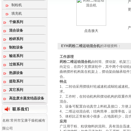
制粒机
填充机
干燥系列
混合设备
点击放大
粉碎系列
EYH药粉二维运动混合机
的详细资料：
制粒设备
输送系列
工作原理
药粉二维运动混合机
由转筒、摆动架、机架三
过筛系列
向定位，在四个支撑滚轮中，其中两个传动轮
曲柄摆杆机构装在机架上，摆动架由轴承组件
热源设备
合。
提取系列
特点
1、二转动采用摆线针轮减速机或蜗轮减速机
其它系列
求。
2、工作时，在转动机构和摆动机构的双重作
高盐废水蒸发结晶设备
混合。
3、设备可配置自动真空上料机及接口，方便
4、二维运动混合机：结构简单，故障率低，
5、体积比正常标准小很多，占地面积少，且功
名称:常州市宝康干燥机械有
应用
广泛用于粉、粒状物料的混和。具有混合迅速
限公司