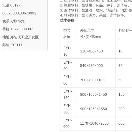
1. 粉体物料：如食品添加剂、化工原料、医
电话:0519-
2. 颗粒物料：如糖果、药品、种子、沙子等。
3. 液体物料：如油漆、胶水、清洁剂、润滑油
88673883,88673993
4. 粘稠物料：如巧克力、果酱、润滑脂等。
技术参数
联系人:顾小龙
手机:13776809887
型号
外形尺寸
料筒容
名称
长×宽×高mm
L
地址:郑陆镇工业开发区
邮编:213111
EYH-
310×400×450
10
10
EYH-
540×580×900
30
30
EYH-
700×730×1100
60
60
EYH-
800×1050×1450
150
150
EYH-
900×1350×1550
300
300
EYH-
1170×1640×2050
600
600