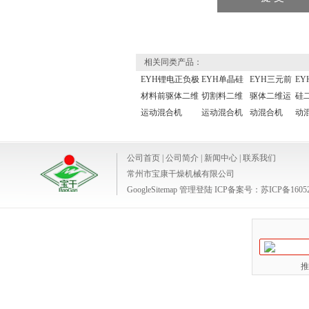
相关同类产品：
EYH锂电正负极
EYH单晶硅
EYH三元前
EY
材料前驱体二维
切割料二维
驱体二维运
硅
运动混合机
运动混合机
动混合机
动
公司首页
|
公司简介
|
新闻中心
|
联系我们
常州市宝康干燥机械有限公司
GoogleSitemap
管理登陆
ICP备案号：
苏ICP备1605
推