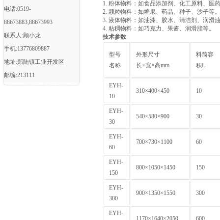
1. 粉体物料：如食品添加剂、化工原料、医
电话:0519-
2. 颗粒物料：如糖果、药品、种子、沙子等
3. 液体物料：如油漆、胶水、清洁剂、润滑
88673883,88673993
4. 粘稠物料：如巧克力、果酱、润滑脂等。
联系人:顾小龙
技术参数
手机:13776809887
型号
外形尺寸
料筒容
地址:郑陆镇工业开发区
名称
长×宽×高mm
积L
邮编:213111
EYH-
310×400×450
10
10
EYH-
540×580×900
30
30
EYH-
700×730×1100
60
60
EYH-
800×1050×1450
150
150
EYH-
900×1350×1550
300
300
EYH-
1170×1640×2050
600