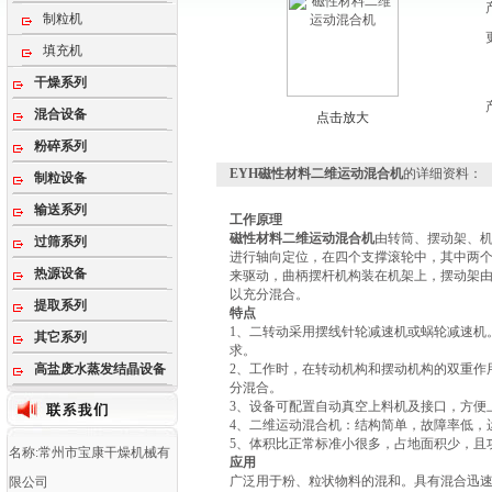
制粒机
填充机
干燥系列
混合设备
点击放大
粉碎系列
EYH磁性材料二维运动混合机
的详细资料：
制粒设备
输送系列
工作原理
磁性材料二维运动混合机
由转筒、摆动架、
过筛系列
进行轴向定位，在四个支撑滚轮中，其中两
热源设备
来驱动，曲柄摆杆机构装在机架上，摆动架
以充分混合。
提取系列
特点
1、二转动采用摆线针轮减速机或蜗轮减速机
其它系列
求。
高盐废水蒸发结晶设备
2、工作时，在转动机构和摆动机构的双重作
分混合。
3、设备可配置自动真空上料机及接口，方便
4、二维运动混合机：结构简单，故障率低，
5、体积比正常标准小很多，占地面积少，且
名称:常州市宝康干燥机械有
应用
广泛用于粉、粒状物料的混和。具有混合迅
限公司