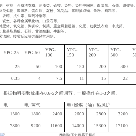
剂、树脂、合成洗衣粉、油脂类、硫铵、染料、染料中间体、白炭黑、石墨、磷铵等
及类似物、调味料、蛋白质、淀粉、乳制品、咖啡抽取物、鱼粉、肉精等。
、农药、抗生素、医药冲剂等。
、瓷土、各种金属氧化物、白云石等。
种肥体、氧化铝、陶瓷粉、制药、重金属超硬钢、化肥、粒状洗衣粉、中成药。
：胺基脂肪酸、石蜡、甘油酸脂、牛脂等。
雾浓缩、喷雾反应等方面经常用到。
YPG-
YPG-
YPG-
YPG-
Y
YPG-25
YPG-50
100
150
200
300
5
25
50
100
150
200
300
0.35
4
7.5
11
15
22
根据物料实验效果在
0.6-5之间调节，一般操作在1-3之间。
电
电
+蒸气
电
+燃煤（油）热风炉
1300
1800
2400
2600
2800
3200
7800
9200
11600
14000
15300
17100