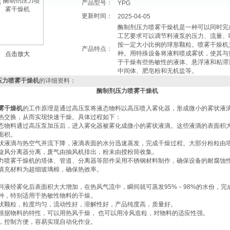
产品型号：
YPG
更新时间：
2025-04-05
酶制剂压力喷雾干燥机是一种可以同时完
工艺要求可以调节料液泵的压力、流量、
按一定大小比例的球形颗粒。喷雾干燥机
产品特点：
种。用特殊设备将液料喷成雾状，使其与
点击放大
于干燥有些热敏性的液体、悬浮液和粘滞
中间体、肥皂粉和无机盐等。
压力喷雾干燥机
的详细资料：
酶制剂压力喷雾干燥机
雾干燥机
的工作原理‌是通过高压泵将液态物料以高压喷入雾化器，形成微小的雾状液
热交换，从而实现快速干燥。具体过程如下：
：液态物料通过高压泵加压后，进入雾化器被雾化成微小的雾状液滴。这些液滴的表面积
积‌。
：雾状液滴与热空气并流下降，液滴表面的水分迅速蒸发，完成干燥过程。大部分粉粒由
旋风分离器分离，废气由抽风机排出，粉末由授粉筒收集‌。
：压力喷雾干燥机的塔体、管道、分离器等部件采用不锈钢材料制作，确保设备的耐腐蚀
填充材料为超细玻璃棉，确保热效率‌。
料液经雾化后表面积大大增加，在热风气流中，瞬间就可蒸发95%－98%的水份，完
种，特别适用于热敏性物料的干燥。
状颗粒，粒度均匀，流动性好，溶解性好，产品纯度高，质量好。
根据物料的特性，可以用热风干燥， 也可以用冷风造粒，对物料的适应性强。
，控制方便，容易实现自动化作业。