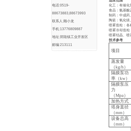
适应范围
电话:0519-
化工：有催化
食品：氨基酸
88673883,88673993
制药：中成药
陶瓷：氧化镁
联系人:顾小龙
喷雾造粒：各
手机:13776809887
喷雾冷却造粒
喷雾结晶、喷
地址:郑陆镇工业开发区
技术参考
邮编:213111
项目
蒸发量
（
kg/h）
隔膜泵功
率（
kw）
隔膜泵压
力
（
Mpa）
加热方式
塔身直径
（
mm）
设备总高
（
mm）