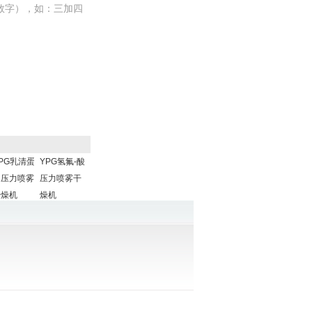
数字），如：三加四
PG乳清蛋
YPG氢氟-酸
白压力喷雾
压力喷雾干
干燥机
燥机