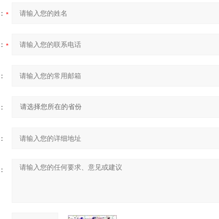
：
：
：
：
：
：