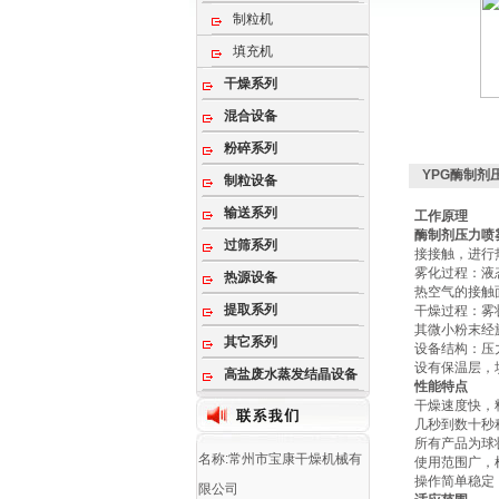
制粒机
填充机
干燥系列
混合设备
粉碎系列
YPG酶制剂
制粒设备
输送系列
工作原理
酶制剂压力喷
过筛系列
接接触，进行
‌雾化过程‌
热源设备
热空气的接触面
提取系列
‌干燥过程‌
其微小粉末经
其它系列
‌设备结构‌
设有保温层，
高盐废水蒸发结晶设备
性能特点
干燥速度快，
几秒到数十秒
所有产品为球
名称:常州市宝康干燥机械有
使用范围广，
操作简单稳定
限公司