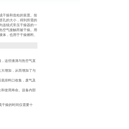
成干燥和造粒的装置。按
喷孔的大小，得到所需的
为连续式常压干燥器的一
热空气接触而被干燥。用
液体，也用于干燥燃料、
滴，这些液滴与热空气直
大大增加，从而增加了与
塔底排料口收集，废气及
性和使用寿命。设备内部
成干燥的时间仅需要十