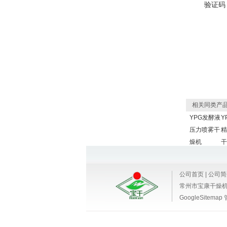
验证码
相关同类产
YPG发酵液
Y
压力喷雾干
精
燥机
干
公司首页
|
公司简
常州市宝康干燥
GoogleSitemap