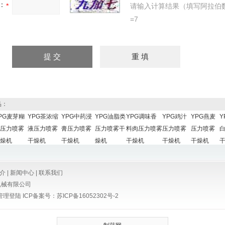
：
请输入计算结果（填写阿拉伯
=7
品：
PG麦芽糊
YPG茶浓缩
YPG中药浸
YPG油脂类
YPG调味香
YPG鸡汁
YPG燕麦
Y
压力喷雾
液压力喷雾
膏压力喷雾
压力喷雾干
料肉压力喷雾
压力喷雾
压力喷雾
燥机
干燥机
干燥机
燥机
干燥机
干燥机
干燥机
介
|
新闻中心
|
联系我们
机械有限公司
管理登陆
ICP备案号：
苏ICP备16052302号-2