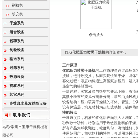
制粒机
填充机
干燥系列
混合设备
点击放大
粉碎系列
制粒设备
YPG化肥压力喷雾干燥机
的详细资料：
输送系列
工作原理
过筛系列
化肥压力喷雾干燥机
的工作原理‌是通过高压
接触，进行热交换，从而实现快速干燥。具体
热源设备
‌雾化过程‌：液态物料通过高压泵加压后，进
提取系列
热空气的接触面积‌。
‌干燥过程‌：雾状液滴与热空气并流下降，液
其它系列
其微小粉末经旋风分离器分离，废气由抽风机排
‌设备结构‌：压力喷雾干燥机的塔体、管道、
高盐废水蒸发结晶设备
设有保温层，填充材料为超细玻璃棉，确保热效
性能特点
干燥速度快，料液经雾化后表面积大大增加，在
秒到数十秒种，特别适用于热敏性物料的干燥
名称:常州市宝康干燥机械有
所有产品为球状颗粒，粒度均匀，流动性好，
使用范围广，根据物料的特性，可以用热风干
限公司