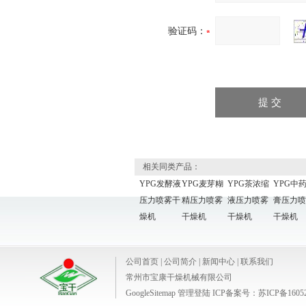
验证码：
相关同类产品：
YPG发酵液
YPG麦芽糊
YPG茶浓缩
YPG中
压力喷雾干
精压力喷雾
液压力喷雾
膏压力喷
燥机
干燥机
干燥机
干燥机
公司首页
|
公司简介
|
新闻中心
|
联系我们
常州市宝康干燥机械有限公司
GoogleSitemap
管理登陆
ICP备案号：
苏ICP备1605