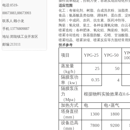
操作简单稳定，控制方便，容易实现自动化作
电话:0519-
适应范围
化工：有催化剂、树脂、合成洗衣粉、油脂类
88673883,88673993
食品：氨基酸及类似物、调味料、蛋白质、淀
制药：中成药、农药、抗生素、医药冲剂等。
联系人:顾小龙
陶瓷：氧化镁、瓷土、各种金属氧化物、白云
手机:13776809887
喷雾造粒：各种肥体、氧化铝、陶瓷粉、制药
喷雾冷却造粒：胺基脂肪酸、石蜡、甘油酸脂
地址:郑陆镇工业开发区
喷雾结晶、喷雾浓缩、喷雾反应等方面经常用
邮编:213111
技术参考
YP
项目
YPG-25
YPG-50
10
蒸发量
25
50
（
kg/h）
隔膜泵功
0.35
4
率（
kw）
隔膜泵压
力
根据物料实验效果在
0.
（
Mpa）
加热方式
电
电
+蒸气
塔身直径
1300
1800
（
mm）
设备总高
7800
9200
（
mm）