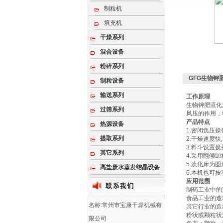
制粒机
填充机
干燥系列
混合设备
粉碎系列
GFG生物钾
制粒设备
输送系列
工作原理
生物钾肥流化
过筛系列
风压的作用，
产品特点
热源设备
1.密闭负压操
提取系列
2.干燥速度快
3.料斗设置
其它系列
4.采用翻倾卸
5.流化床为圆
高盐废水蒸发结晶设备
6.本机也可
应用范围
制药工业中的
食品工业的造
名称:常州市宝康干燥机械有
其它行业的造
粉状或颗粒状
限公司