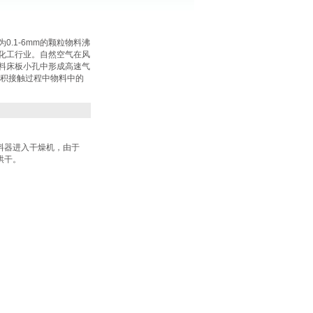
.1-6mm的颗粒物料沸
化工行业。自然空气在风
料床板小孔中形成高速气
面积接触过程中物料中的
料器进入干燥机，由于
烘干。