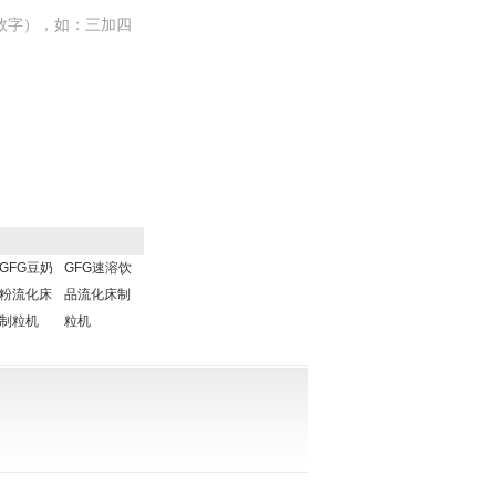
数字），如：三加四
GFG豆奶
GFG速溶饮
粉流化床
品流化床制
制粒机
粒机