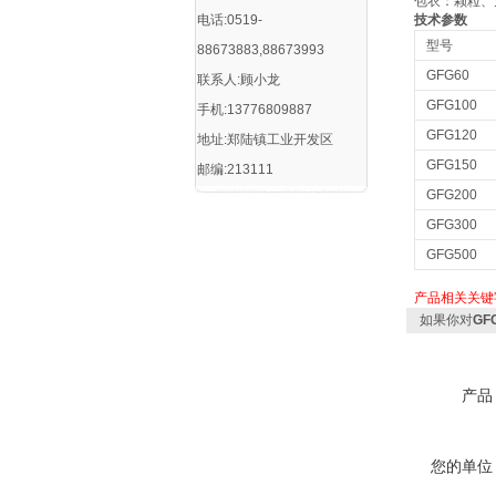
包衣：颗粒、
电话:0519-
技术参数
型号
88673883,88673993
GFG60
联系人:顾小龙
GFG100
手机:13776809887
GFG120
地址:郑陆镇工业开发区
GFG150
邮编:213111
GFG200
GFG300
GFG500
产品相关关键
如果你对
G
产品
您的单位