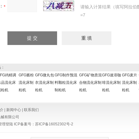
：
请输入计算结果（填写阿拉伯
=7
品：
GFG鸡精调
GFG酱粉
GFG微丸包
GFG制作预混
GFG矿物质混
GFG速溶咖
GFG麦片
味品流化床
流化床制
衣流化床制
料颗粒流化床
合物流化床制
啡流化床制
流化床制
制粒机
粒机
粒机
制粒机
粒机
粒机
粒机
介
|
新闻中心
|
联系我们
机械有限公司
管理登陆
ICP备案号：
苏ICP备16052302号-2