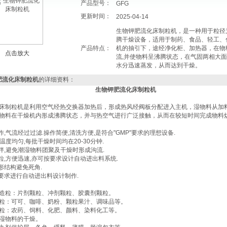
产品型号：
GFG
更新时间：
2025-04-14
生物钾肥流化床制粒机，是一种用于粒径为0
腾干燥设备，适用于制药、食品、轻工、
产品特点：
机的抽引下，途经净化柜、加热器，在物
点击放大
流,并使物料呈沸腾状态，在气固两相大
水分迅速蒸发，从而达到干燥。
肥流化床制粒机
的详细资料：
生物钾肥流化床制粒机
床制粒机是利用空气经热交换器加热后，形成热风经阀板分配进入主机，湿物料从加
物料在干燥机内形成沸腾状态，并与热空气进行广泛接触，从而在较短时间完成物料
作,气流经过过滤.操作简便,清洗方便,是符合"GMP"要求的理想设备.
,温度均匀,每批干燥时间均在20-30分钟.
搅拌,避免潮湿物料团聚及干燥时形成沟流.
粒,方便迅速,亦可按要求设计自动进出料系统.
形结构避免死角.
按要求进行自动进出料设计制作.
造粒：片剂颗粒、冲剂颗粒、胶囊剂颗粒。
粒：可可、咖啡、奶粉、颗粒果汁、调味品等。
粒：农药、饲料、化肥、颜料、染料化工等。
湿物料的干燥。