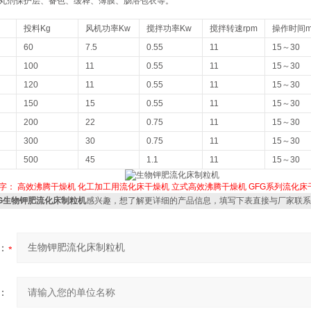
丸剂保护层、备色、缓释、薄膜、肠溶包衣等。
投料Kg
风机功率Kw
搅拌功率Kw
搅拌转速rpm
操作时间m
60
7.5
0.55
11
15～30
100
11
0.55
11
15～30
120
11
0.55
11
15～30
150
15
0.55
11
15～30
200
22
0.75
11
15～30
300
30
0.75
11
15～30
500
45
1.1
11
15～30
字：
高效沸腾干燥机
化工加工用流化床干燥机
立式高效沸腾干燥机
GFG系列流化床
FG生物钾肥流化床制粒机
感兴趣，想了解更详细的产品信息，填写下表直接与厂家联系
：
：