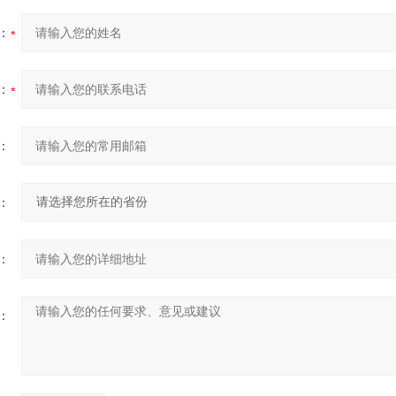
：
：
：
：
：
：