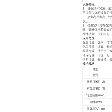
设备特点
1、设备结构紧凑，
所以单位体积设备的
2、热量利用率高。污
以上。
3、楔形桨叶具有自
除，桨叶保持着高效
搅拌功能，传热均匀
应用范围
‌食品行业‌：淀粉、
‌化工行业‌：纯碱、
‌医药行业‌：适用于
‌环保行业‌：污泥干
‌饲料行业‌：酱油渣
技术规格
项目
型号
传热面积(m2)
有效容积(m3)
转速范围(rmp)
功率(kw)
器体宽A(mm)