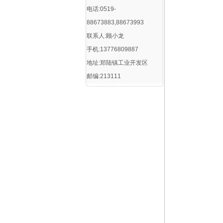
电话:0519-
88673883,88673993
联系人:顾小龙
手机:13776809887
地址:郑陆镇工业开发区
邮编:213111