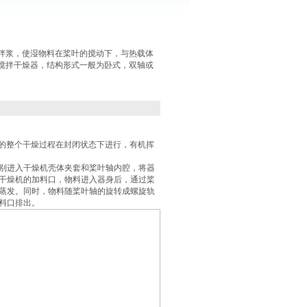
拌浆，使湿物料在桨叶的搅动下，与热载体
搅拌干燥器，结构形式一般为卧式，双轴或
的整个干燥过程在封闭状态下进行，有机挥
别进入干燥机壳体夹套和桨叶轴内腔，将器
干燥机的加料口，物料进入器身后，通过桨
蒸发。同时，物料随桨叶轴的旋转成螺旋轨
料口排出。