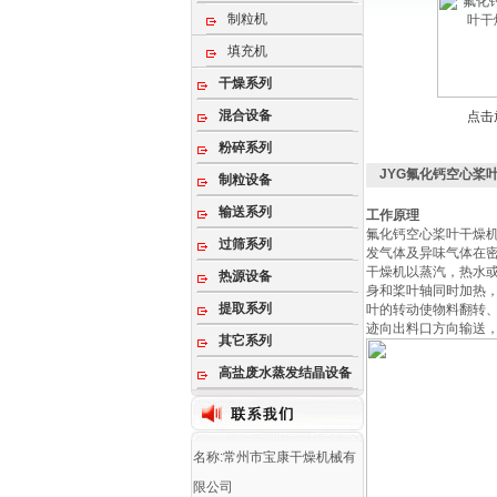
制粒机
填充机
干燥系列
混合设备
点击
粉碎系列
JYG氟化钙空心桨
制粒设备
输送系列
工作原理
氟化钙空心桨叶干燥
过筛系列
发气体及异味气体在
干燥机以蒸汽，热水
热源设备
身和桨叶轴同时加热
提取系列
叶的转动使物料翻转
迹向出料口方向输送
其它系列
高盐废水蒸发结晶设备
名称:常州市宝康干燥机械有
限公司