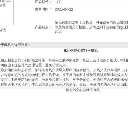
产品型号：
JYG
更新时间：
2025-04-22
氟化钙空心桨叶干燥机是一种在设备内部设置搅
产品特点：
以及热表面充分接触，从而达到干燥目的的低速
放大
四轴
叶干燥机
的详细资料：
氟化钙空心桨叶干燥机
机由互相啮合的二到四根桨叶轴、带有夹套的W形壳体、机座以及传动部分组成，物料
密闭氛围下送至尾气处理装置，避免环境污染。
或导热油作为加热介质，轴端装有热介质导入导出的旋转接头。加热介质分为两路，分
，以传导加热的方式对物料进行加热干燥。被干燥的物料由螺旋送料机定量地连续送入
、搅拌，不断更新加热介面，与器身和桨叶接触，被充分加热，使物料所含的表面水分
，在输送中继续搅拌，使污泥中渗出的水分继续蒸发。最后，干燥均匀的合格产品由出