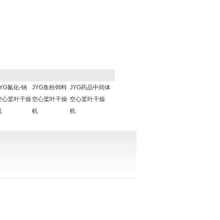
JYG氰化-钠
JYG鱼粉饲料
JYG药品中间体
空心桨叶干燥
空心桨叶干燥
空心桨叶干燥
机
机
机