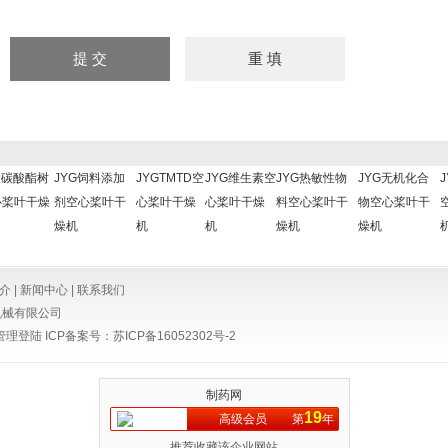
聚碳酸酯树
JYG饲料添加
JYGTMTD空
JYG维生素空
JYG热敏性物
JYG无机化合
心桨叶干燥
剂空心桨叶干
心桨叶干燥
心桨叶干燥
料空心桨叶干
物空心桨叶干
燥机
机
机
燥机
燥机
介
|
新闻中心
|
联系我们
机械有限公司
管理登陆
ICP备案号：
苏ICP备16052302号-2
制药网
19
高级会员
第
年
推荐收藏该企业网站