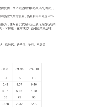
壁面提供，而夹套壁面的传热量只占少部分。
有热空气带走热量，热量利用率可达 90%
分散力，使附着于加热斜面上的污泥自动地清
时）和膨胀（在两轴桨叶面相距离最远时）
钠、碳酸钙、分子筛、染料、皂素等‌。
JYG81
JYG95
JYG110
81
95
110
6.43
8.07
9.46
5-15
5-15
5-10
55
75
95
1828
2032
2210