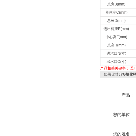
总宽B(mm)
器体宽C(mm)
总长D(mm)
进出料距E(mm)
中心高F(mm)
总高H(mm)
进汽口N(寸)
出水口O(寸)
产品相关关键字：
桨
如果你对
JYG氟化
产品：
您的单位：
您的姓名：