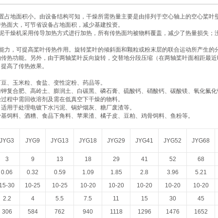
装置占地面积小。由设备结构可知，干燥所需热量主要是由排列于空心轴上的空心桨叶
传热面大，可节省设备占地面积，减少基建投资。
泥干燥机采用传导加热方式进行加热，所有传热面均被物料覆盖，减少了热量损失；没
净能力，可提高桨叶传热作用。旋转桨叶的倾斜面和颗粒或粉末层的联合运动所产生的
的传热功能。另外，由于两轴桨叶反向旋转，交替地分段压缩（在两轴桨叶面相距最近
，提高了传热效果。
可可豆、玉米粒、食盐、变性淀粉、药品等‌。
氮磷钾复合肥、高岭土、膨润土、白碳黑、磷石膏、硫酸钙、硝酸钙、碳酸镁、氧化氟化
干燥过程中需回收溶剂及需在低真空下干燥的物料‌。
化，适用于处理电镀下水污泥、锅炉烟灰、糖厂废渣等‌。
、骨基饲料、酒糟、食品下角料、苹果渣、橘子皮、豆粕、鸡骨饲料、鱼粉等‌。
JYG3
JYG9
JYG13
JYG18
JYG29
JYG41
JYG52
JYG68
3
9
13
18
29
41
52
68
0.06
0.32
0.59
1.09
1.85
2.8
3.96
5.21
15-30
10-25
10-25
10-20
10-20
10-20
10-20
10-20
2.2
4
5.5
7.5
11
15
30
45
306
584
762
940
1118
1296
1476
1652