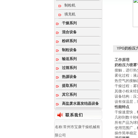
制粒机
填充机
干燥系列
混合设备
粉碎系列
YPG奶粉压
制粒设备
输送系列
工作原理
奶粉压力喷雾
过筛系列
接触，进行热
‌雾化过程‌
热源设备
热空气的接触面
提取系列
‌干燥过程‌
其微小粉末经
其它系列
‌设备结构‌
设有保温层，
高盐废水蒸发结晶设备
性能特点
干燥速度快，
几秒到数十秒
所有产品为球
名称:常州市宝康干燥机械有
使用范围广，
操作简单稳定
限公司