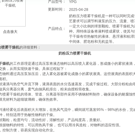
产品型号：
YPG
更新时间：
2025-04-28
奶粉压力喷雾干燥机是一种可以同时完成
艺要求可以调节料液泵的压力、流量、喷
一定大小比例的球形颗粒。喷雾干燥机为
产品特点：
种。用特殊设备将液料喷成雾状，使其与
点击放大
于干燥有些热敏性的液体、悬浮液和粘滞
中间体、肥皂粉和无机盐等。
力喷雾干燥机
的详细资料：
奶粉压力喷雾干燥机
干燥机
的工作原理‌是通过高压泵将液态物料以高压喷入雾化器，形成微小的雾状液滴
交换，从而实现快速干燥。具体过程如下：
：液态物料通过高压泵加压后，进入雾化器被雾化成微小的雾状液滴。这些液滴的表面积
积‌。
：雾状液滴与热空气并流下降，液滴表面的水分迅速蒸发，完成干燥过程。大部分粉粒由
旋风分离器分离，废气由抽风机排出，粉末由授粉筒收集‌。
：压力喷雾干燥机的塔体、管道、分离器等部件采用不锈钢材料制作，确保设备的耐腐蚀
填充材料为超细玻璃棉，确保热效率‌。
料液经雾化后表面积大大增加，在热风气流中，瞬间就可蒸发95%－98%的水份，完
种，特别适用于热敏性物料的干燥。
状颗粒，粒度均匀，流动性好，溶解性好，产品纯度高，质量好。
根据物料的特性，可以用热风干燥， 也可以用冷风造粒，对物料的适应性强。
，控制方便，容易实现自动化作业。