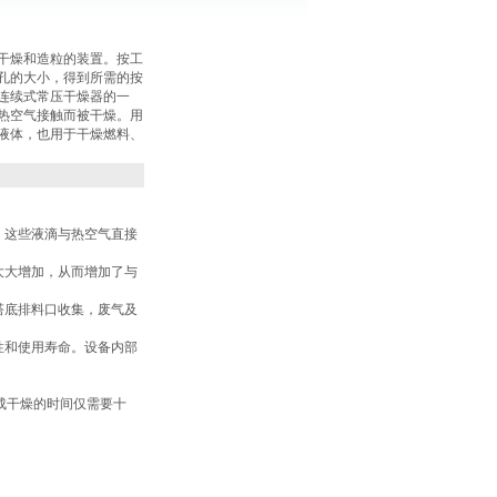
干燥和造粒的装置。按工
孔的大小，得到所需的按
连续式常压干燥器的一
热空气接触而被干燥。用
液体，也用于干燥燃料、
，这些液滴与热空气直接
大大增加，从而增加了与
塔底排料口收集，废气及
性和使用寿命。设备内部
成干燥的时间仅需要十