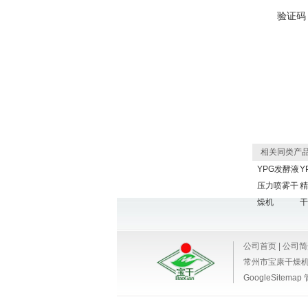
验证码
相关同类产
YPG发酵液
Y
压力喷雾干
精
燥机
干
公司首页
|
公司简
常州市宝康干燥
GoogleSitemap