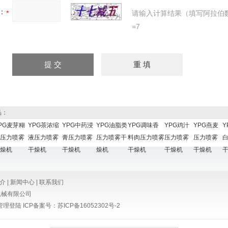
：
请输入计算结果（填写阿拉伯
=7
品：
PG麦芽糊
YPG茶浓缩
YPG中药浸
YPG油脂类
YPG调味香
YPG鸡汁
YPG燕麦
Y
压力喷雾
液压力喷雾
膏压力喷雾
压力喷雾干
料肉压力喷雾
压力喷雾
压力喷雾
燥机
干燥机
干燥机
燥机
干燥机
干燥机
干燥机
介
|
新闻中心
|
联系我们
机械有限公司
管理登陆
ICP备案号：
苏ICP备16052302号-2