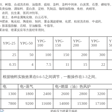
剂、树脂、合成洗衣粉、油脂类、硫铵、染料、染料中间体、白炭黑、石墨、磷铵等
及类似物、调味料、蛋白质、淀粉、乳制品、咖啡抽取物、鱼粉、肉精等。
、农药、抗生素、医药冲剂等。
、瓷土、各种金属氧化物、白云石等。
种肥体、氧化铝、陶瓷粉、制药、重金属超硬钢、化肥、粒状洗衣粉、中成药。
：胺基脂肪酸、石蜡、甘油酸脂、牛脂等。
雾浓缩、喷雾反应等方面经常用到。
YPG-
YPG-
YPG-
YPG-
Y
YPG-25
YPG-50
100
150
200
300
5
25
50
100
150
200
300
0.35
4
7.5
11
15
22
根据物料实验效果在
0.6-5之间调节，一般操作在1-3之间。
电
电
+蒸气
电
+燃煤（油）热风炉
1300
1800
2400
2600
2800
3200
7800
9200
11600
14000
15300
17100