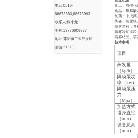
适应范围
电话:0519-
化工：有催化
食品：氨基酸
88673883,88673993
制药：中成药
陶瓷：氧化镁
联系人:顾小龙
喷雾造粒：各
手机:13776809887
喷雾冷却造粒
喷雾结晶、喷
地址:郑陆镇工业开发区
技术参考
邮编:213111
项目
蒸发量
（
kg/h）
隔膜泵功
率（
kw）
隔膜泵压
力
（
Mpa）
加热方式
塔身直径
（
mm）
设备总高
（
mm）