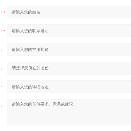
：
：
：
：
：
：