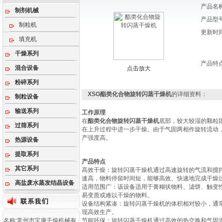
产品名
制剂机械
产品型
制粒机
更新时
填充机
干燥系列
产品特
混合设备
点击放大
粉碎系列
XSG酯类化合物旋转闪蒸干燥机
的详细资料：
制粒设备
输送系列
工作原理
在
酯类化合物旋转闪蒸干燥机
底部，较大较湿的颗粒
过筛系列
在上升过程中进一步干燥。由于气固两相作旋转流动
产强度高。
热源设备
提取系列
产品特点
其它系列
‌高效干燥‌：旋转闪蒸干燥机通过高速旋转的气流和
速高，物料停留时间短，能够高效、快速地完成干燥过
高盐废水蒸发结晶设备
‌适用范围广‌：该设备适用于膏糊状物料、滤饼、触
易变质或难以干燥的物料‌。
‌设备结构紧凑‌：旋转闪蒸干燥机的体积相对较小，通
现高效生产‌。
名称:常州市宝康干燥机械有
‌节能环保‌：旋转闪蒸干燥机通过高效的热交换和气