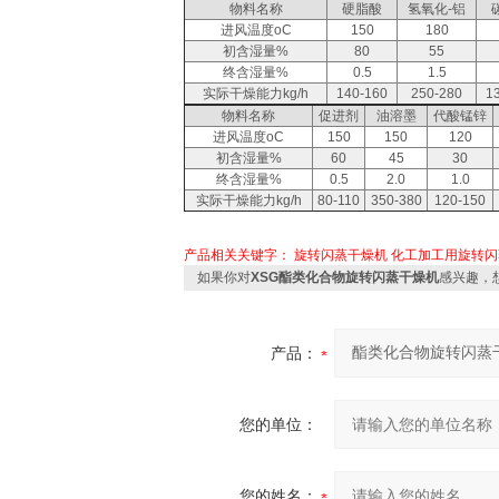
物料名称
硬脂酸
氢氧化-铝
进风温度oC
150
180
初含湿量%
80
55
终含湿量%
0.5
1.5
实际干燥能力kg/h
140-160
250-280
1
物料名称
促进剂
油溶墨
代酸锰锌
进风温度oC
150
150
120
初含湿量%
60
45
30
终含湿量%
0.5
2.0
1.0
实际干燥能力kg/h
80-110
350-380
120-150
产品相关关键字：
旋转闪蒸干燥机
化工加工用旋转闪
如果你对
XSG酯类化合物旋转闪蒸干燥机
感兴趣，
产品：
您的单位：
您的姓名：