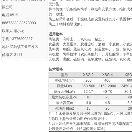
无污染‌。
限公司
‌操作简便‌：设备结构简单，制造和安装方便，维护
的一致性‌。
电话:0519-
‌防止粘壁和变质‌：干燥机底部设置特殊的冷却装置
88673883,88673993
防止了物料粘壁现象‌。
联系人:顾小龙
适用物料
手机:13776809887
陶瓷类：高岭土、二氧化硅、粘土；
食品类：大豆蛋白、胶凝淀粉，酒糟、小麦糖、小麦
地址:郑陆镇工业开发区
染料类：蒽醌、黑色氧化铁、靛蓝颜料、丁酸、氢氧
有机物：阿特拉津（农药杀虫剂）、月桂酸隔、苯甲
邮编:213111
无机类：硼酸、碳酸钙、氢氧化物、硫酸铜、氧化铁
技术规格
型号
XSG-2
XSG-4
XSG
主机内径mm
200
400
60
风量M3/h
350-500
1150-2000
2450-
蒸发水份kg/h
12-17
40-70
80-1
最大装机容量kw
10
20
40
最大高度m
4.0
4.8
5.
占地面积m2
15
20
28
注：1.水分蒸发量是以进风温度为1 80oC，出风温度
2.除以上型号外可为用户作特殊设计，
3.以上装机容量为标准配套，根据物料不同功率配套
处理物料及特点（以6型闪蒸为基准）