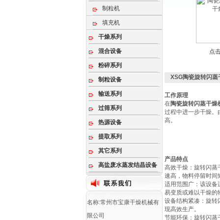
制粒机
填充机
干燥系列
混合设备
点
粉碎系列
XSG陶瓷旋转闪蒸
制粒设备
输送系列
工作原理
在
陶瓷旋转闪蒸干燥
过筛系列
过程中进一步干燥。
高。
热源设备
提取系列
其它系列
产品特点
高盐废水蒸发结晶设备
‌高效干燥‌：旋转
速高，物料停留时间
‌适用范围广‌：该
易变质或难以干燥的物
‌设备结构紧凑‌：旋
名称:常州市宝康干燥机械有
现高效生产‌。
限公司
‌节能环保‌：旋转