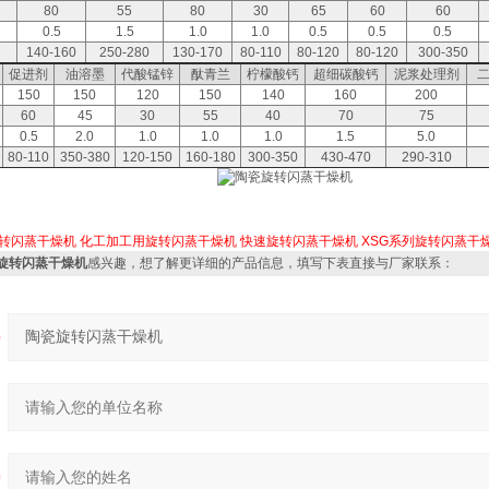
80
55
80
30
65
60
60
0.5
1.5
1.0
1.0
0.5
0.5
0.5
140-160
250-280
130-170
80-110
80-120
80-120
300-350
促进剂
油溶墨
代酸锰锌
酞青兰
柠檬酸钙
超细碳酸钙
泥浆处理剂
150
150
120
150
140
160
200
60
45
30
55
40
70
75
0.5
2.0
1.0
1.0
1.0
1.5
5.0
80-110
350-380
120-150
160-180
300-350
430-470
290-310
转闪蒸干燥机
化工加工用旋转闪蒸干燥机
快速旋转闪蒸干燥机
XSG系列旋转闪蒸干
瓷旋转闪蒸干燥机
感兴趣，想了解更详细的产品信息，填写下表直接与厂家联系：