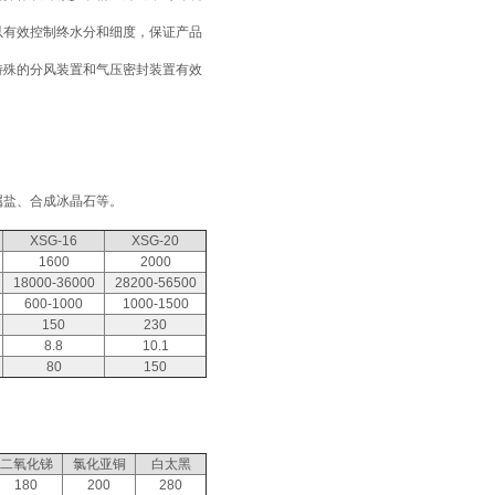
以有效控制终水分和细度，保证产品
特殊的分风装置和气压密封装置有效
属盐、合成冰晶石等。
XSG-16
XSG-20
1600
2000
18000-36000
28200-56500
600-1000
1000-1500
150
230
8.8
10.1
80
150
二氧化锑
氯化亚铜
白太黑
180
200
280