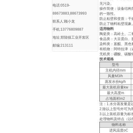
无污染‌。
电话:0519-
‌操作简便‌：设备
88673883,88673993
的一致性‌。
‌防止粘壁和变质‌
联系人:顾小龙
防止了物料粘壁现象‌
适用物料
手机:13776809887
陶瓷类：高岭土、二
地址:郑陆镇工业开发区
食品类：大豆蛋白、
染料类：蒽醌、黑色
邮编:213111
有机物：阿特拉津（
无机类：硼酸、碳酸
技术规格
型号
主机内径mm
风量M3/h
蒸发水份kg/h
最大装机容量kw
最大高度m
占地面积m2
注：1.水分蒸发量是
2.除以上型号外可为
3.以上装机容量为
处理物料及特点（以
物料名称
进风温度oC