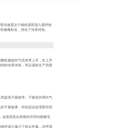
的喷动速度从干燥机底部进入搅拌粉
擦而被微粒化，强化了传质传热。
的颗粒被旋转气流夹带上升，在上升
相间的传质传热，所以该机生产强度
从而提高干燥效率。干燥室内周向气
效的干燥效果，特别适合处理那些容
右，这使得其在有限的空间内能够实
闭操作设计减少了粉尘外逸，对环境