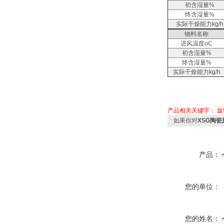
初含湿量%
终含湿量%
实际干燥能力kg/h
物料名称
进风温度oC
初含湿量%
终含湿量%
实际干燥能力kg/h
产品相关关键字：
旋
如果你对
XSG陶
产品：
您的单位：
您的姓名：