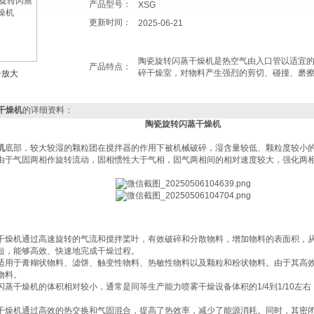
产品型号：
XSG
更新时间：
2025-06-21
陶瓷旋转闪蒸干燥机是热空气由入口管以适宜
产品特点：
碎干燥室，对物料产生强烈的剪切、碰撞、磨
击放大
干燥机
的详细资料：
陶瓷旋转闪蒸干燥机
机
底部，较大较湿的颗粒团在搅拌器的作用下被机械破碎，湿含量较低、颗粒度较小
由于气固两相作旋转流动，固相惯性大于气相，固气两相间的相对速度较大，强化两
闪蒸干燥机通过高速旋转的气流和搅拌桨叶，有效破碎和分散物料，增加物料的表面积，
短，能够高效、快速地完成干燥过程‌。
设备适用于膏糊状物料、滤饼、触变性物料、热敏性物料以及颗粒和粉状物料。由于其高
料‌。
转闪蒸干燥机的体积相对较小，通常是同等生产能力喷雾干燥设备体积的1/4到1/10左
闪蒸干燥机通过高效的热交换和气固混合，提高了热效率，减少了能源消耗。同时，其密