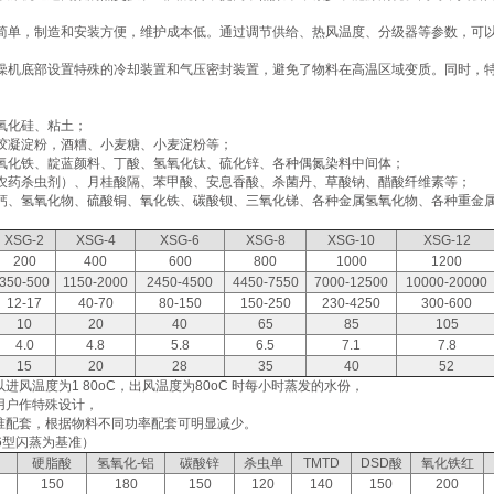
结构简单，制造和安装方便，维护成本低。通过调节供给、热风温度、分级器等参数，可
：干燥机底部设置特殊的冷却装置和气压密封装置，避免了物料在高温区域变质。同时，
。
氧化硅、粘土；
胶凝淀粉，酒糟、小麦糖、小麦淀粉等；
氧化铁、靛蓝颜料、丁酸、氢氧化钛、硫化锌、各种偶氮染料中间体；
农药杀虫剂）、月桂酸隔、苯甲酸、安息香酸、杀菌丹、草酸钠、醋酸纤维素等；
钙、氢氧化物、硫酸铜、氧化铁、碳酸钡、三氧化锑、各种金属氢氧化物、各种重金
XSG-2
XSG-4
XSG-6
XSG-8
XSG-10
XSG-12
200
400
600
800
1000
1200
350-500
1150-2000
2450-4500
4450-7550
7000-12500
10000-20000
12-17
40-70
80-150
150-250
230-4250
300-600
10
20
40
65
85
105
4.0
4.8
5.8
6.5
7.1
7.8
15
20
28
35
40
52
以进风温度为1 80oC，出风温度为80oC 时每小时蒸发的水份，
用户作特殊设计，
标准配套，根据物料不同功率配套可明显减少。
6型闪蒸为基准）
硬脂酸
氢氧化-铝
碳酸锌
杀虫单
TMTD
DSD酸
氧化铁红
150
180
150
120
140
150
200