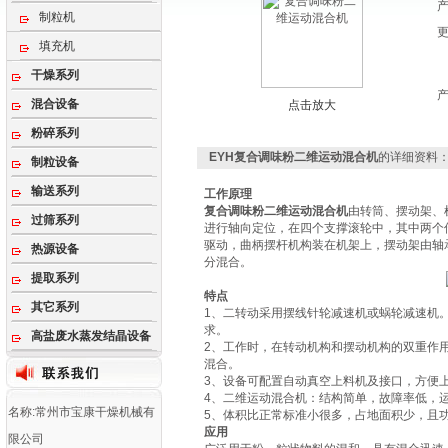
制粒机
填充机
干燥系列
混合设备
点击放大
粉碎系列
EYH复合调味粉二维运动混合机
的详细资料
制粒设备
输送系列
工作原理
复合调味粉二维运动混合机
由转筒、摆动架、
过筛系列
进行轴向定位，在四个支撑滚轮中，其中两个
驱动，曲柄摆杆机构装在机架上，摆动架由轴
热源设备
分混合。
提取系列
特点
其它系列
1、二转动采用摆线针轮减速机或蜗轮减速机
求。
高盐废水蒸发结晶设备
2、工作时，在转动机构和摆动机构的双重作
混合。
3、设备可配置自动真空上料机及接口，方便
4、二维运动混合机：结构简单，故障率低，
名称:常州市宝康干燥机械有
5、体积比正常标准小很多，占地面积少，且功
应用
限公司