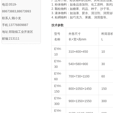
广泛用于粉、粒状物料的混和。具有混合迅速
电话:0519-
1. 粉体物料：如食品添加剂、化工原料、医
2. 颗粒物料：如糖果、药品、种子、沙子等。
88673883,88673993
3. 液体物料：如油漆、胶水、清洁剂、润滑油
4. 粘稠物料：如巧克力、果酱、润滑脂等。
联系人:顾小龙
手机:13776809887
技术参数
地址:郑陆镇工业开发区
型号
外形尺寸
料筒容
邮编:213111
名称
长×宽×高mm
L
EYH-
310×400×450
10
10
EYH-
540×580×900
30
30
EYH-
700×730×1100
60
60
EYH-
800×1050×1450
150
150
EYH-
900×1350×1550
300
300
EYH-