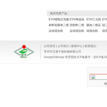
相关同类产品：
EYH锂电正负极
EYH单晶硅
EYH三元前
EY
材料前驱体二维
切割料二维
驱体二维运
硅
运动混合机
运动混合机
动混合机
动
公司首页
|
公司简介
|
新闻中心
|
联系我们
常州市宝康干燥机械有限公司
GoogleSitemap
管理登陆
ICP备案号：
苏ICP备16
推