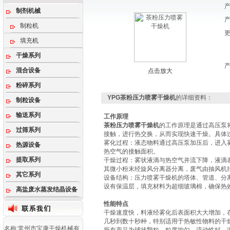
制剂机械
制粒机
填充机
干燥系列
混合设备
点击放大
粉碎系列
YPG茶粉压力喷雾干燥机
的详细资料：
制粒设备
输送系列
工作原理
茶粉压力喷雾干燥机
的工作原理‌是通过高压
过筛系列
接触，进行热交换，从而实现快速干燥。具体
‌雾化过程‌：液态物料通过高压泵加压后，进
热源设备
热空气的接触面积‌。
提取系列
‌干燥过程‌：雾状液滴与热空气并流下降，液
其微小粉末经旋风分离器分离，废气由抽风机排
其它系列
‌设备结构‌：压力喷雾干燥机的塔体、管道、
设有保温层，填充材料为超细玻璃棉，确保热效
高盐废水蒸发结晶设备
性能特点
干燥速度快，料液经雾化后表面积大大增加，在
几秒到数十秒种，特别适用于热敏性物料的干
名称:常州市宝康干燥机械有