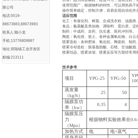
所有产品为球状颗粒，粒度均匀，流动性好，
使用范围广，根据物料的特性，可以用热风干
限公司
操作简单稳定，控制方便，容易实现自动化作
电话:0519-
适应范围
化工：有催化剂、树脂、合成洗衣粉、油脂类
88673883,88673993
食品：氨基酸及类似物、调味料、蛋白质、淀
制药：中成药、农药、抗生素、医药冲剂等。
联系人:顾小龙
陶瓷：氧化镁、瓷土、各种金属氧化物、白云
手机:13776809887
喷雾造粒：各种肥体、氧化铝、陶瓷粉、制药
喷雾冷却造粒：胺基脂肪酸、石蜡、甘油酸脂
地址:郑陆镇工业开发区
喷雾结晶、喷雾浓缩、喷雾反应等方面经常用
邮编:213111
技术参考
YP
项目
YPG-25
YPG-50
10
蒸发量
25
50
（
kg/h）
隔膜泵功
0.35
4
率（
kw）
隔膜泵压
力
根据物料实验效果在
0.
（
Mpa）
加热方式
电
电
+蒸气
塔身直径