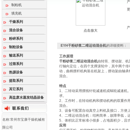
制粒机
填充机
干燥系列
混合设备
点击放大
粉碎系列
EYH干粉砂浆二维运动混合机
的详细资料：
制粒设备
输送系列
工作原理
干粉砂浆二维运动混合机
由转筒、摆动架、机
过筛系列
行轴向定位，在四个支撑滚轮中，其中两个传
动，曲柄摆杆机构装在机架上，摆动架由轴承
热源设备
混合。
提取系列
特点
其它系列
1、二转动采用摆线针轮减速机或蜗轮减速机
求。
高盐废水蒸发结晶设备
2、工作时，在转动机构和摆动机构的双重作
混合。
3、设备可配置自动真空上料机及接口，方便
4、二维运动混合机：结构简单，故障率低，
名称:常州市宝康干燥机械有
5、体积比正常标准小很多，占地面积少，且功
应用
限公司