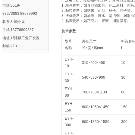
广泛用于粉、粒状物料的混和。具有混合迅速
电话:0519-
1. 粉体物料：如食品添加剂、化工原料、医
2. 颗粒物料：如糖果、药品、种子、沙子等。
88673883,88673993
3. 液体物料：如油漆、胶水、清洁剂、润滑油
4. 粘稠物料：如巧克力、果酱、润滑脂等。
联系人:顾小龙
手机:13776809887
技术参数
地址:郑陆镇工业开发区
型号
外形尺寸
料筒容
邮编:213111
名称
长×宽×高mm
L
EYH-
310×400×450
10
10
EYH-
540×580×900
30
30
EYH-
700×730×1100
60
60
EYH-
800×1050×1450
150
150
EYH-
900×1350×1550
300
300
EYH-