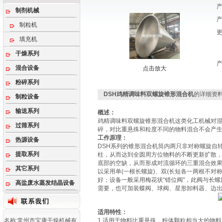
制剂机械
制粒机
填充机
干燥系列
混合设备
点击放大
粉碎系列
DSH鸡精调味料双螺旋锥形混合机
的详细资
制粒设备
输送系列
概述：
鸡精调味料双螺旋锥形混合机这类化工机械对
过筛系列
碎，对比重悬殊和粒度不同的物料混合不会产
工作原理：
热源设备
DSH系列的锥形混合机筒内两只非对称螺旋自
提取系列
柱，从而达到全圆周方位物料的不断更新扩散
底部的空缺，从而形成对流循环的三重混合效
其它系列
以采用单(一根长螺旋)、双(长短各一两根不对
好；设备一般采用梅花状“错位阀"，此阀与长
高盐废水蒸发结晶设备
需要，也可加装蝶阀、球阀、星形卸料器、边
适用特性：
名称:常州市宝康干燥机械有
1.适用于物料比重悬殊，粉体颗粒相当大的物料