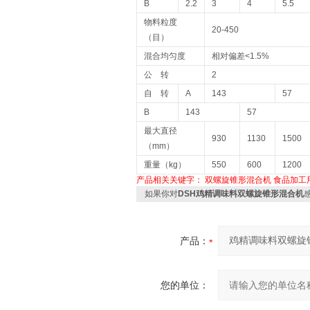
B
2.2
3
4
5.5
物料粒度
20-450
（目）
混合均匀度
相对偏差<1.5%
公 转
2
自 转
A
143
57
B
143
57
最大直径
930
1130
1500
（mm）
重量（kg）
550
600
1200
产品相关关键字：
双螺旋锥形混合机
食品加工
如果你对
DSH鸡精调味料双螺旋锥形混合机
产品：
您的单位：