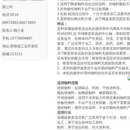
2.适用于陶瓷釉料混合过程温和，对物料颗粒
限公司
3.对热敏性物料不会产生过热现象；
4.在粉-粉混合过程中，十分方便添加工况要
电话:0519-
5.底部错位阀出料方便，由于螺旋底部无固定
88673883,88673993
特点：
染料双螺旋锥形混合机的搅拌部件为两条不对称
联系人:顾小龙
转)的同时,还 环绕锥形容器的中心轴；借助转
手机:13776809887
反复提升，在锥体内产生剪切、对流、扩散等复
雾器，广泛应用于化工、医药、农药、染料、建
地址:郑陆镇工业开发区
套，通过向夹套内注入冷热介质来实现对物料
JCT锥形筒体适应对混合物料无残留的高要求
邮编:213111
应有更好的配合作用；锥形筒体适应对混合物
1、锥形筒体适应对混合物料无残留的高要求。
2、柔和的搅拌速度亦不会对易碎物料产生破坏
3、本机的搅拌作用对物料的化学反应有更好的
适用物料范围
‌粉状物料‌：如调味品、药粉、干粉涂料等‌。
‌颗粒状物料‌：如陶瓷釉料、橡胶颗粒等‌。
‌纤维状物料‌：适用于含有较大纤维含量的物料混
‌热敏性物料‌：不会产生过热现象，适用于需要温
‌易碎物料‌：搅拌过程温和，不会对颗粒性物料
适用行业
双螺旋锥形混合机广泛应用于多个行业，包括
‌化工‌：用于混合各种化工原料。
‌制药‌：用于混合药粉、药片原料等。