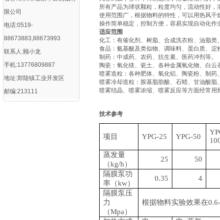
所有产品为球状颗粒，粒度均匀，流动性好，
限公司
使用范围广，根据物料的特性，可以用热风干
操作简单稳定，控制方便，容易实现自动化作
电话:0519-
适应范围
88673883,88673993
化工：有催化剂、树脂、合成洗衣粉、油脂类
食品：氨基酸及类似物、调味料、蛋白质、淀
联系人:顾小龙
制药：中成药、农药、抗生素、医药冲剂等。
手机:13776809887
陶瓷：氧化镁、瓷土、各种金属氧化物、白云
喷雾造粒：各种肥体、氧化铝、陶瓷粉、制药
地址:郑陆镇工业开发区
喷雾冷却造粒：胺基脂肪酸、石蜡、甘油酸脂
喷雾结晶、喷雾浓缩、喷雾反应等方面经常用
邮编:213111
技术参考
YP
项目
YPG-25
YPG-50
10
蒸发量
25
50
（
kg/h）
隔膜泵功
0.35
4
率（
kw）
隔膜泵压
力
根据物料实验效果在
0.
（
Mpa）