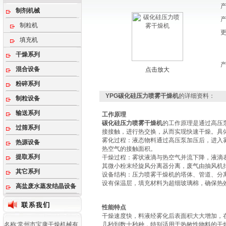
制剂机械
制粒机
填充机
干燥系列
混合设备
点击放大
粉碎系列
YPG碳化硅压力喷雾干燥机
的详细资料：
制粒设备
输送系列
工作原理
碳化硅压力喷雾干燥机
的工作原理‌是通过高
过筛系列
接接触，进行热交换，从而实现快速干燥。具
‌雾化过程‌：液态物料通过高压泵加压后，进
热源设备
热空气的接触面积‌。
提取系列
‌干燥过程‌：雾状液滴与热空气并流下降，液
其微小粉末经旋风分离器分离，废气由抽风机排
其它系列
‌设备结构‌：压力喷雾干燥机的塔体、管道、
设有保温层，填充材料为超细玻璃棉，确保热效
高盐废水蒸发结晶设备
性能特点
干燥速度快，料液经雾化后表面积大大增加，在
名称:常州市宝康干燥机械有
几秒到数十秒种，特别适用于热敏性物料的干