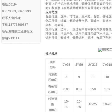
斜面上的污泥自动地清除，桨叶保持着高效的传热
电话:0519-
时）和膨胀（在两轴桨叶面相距离最远时）搅拌功
88673883,88673993
应用范围
‌食品行业‌：淀粉、可可豆、玉米粒、食盐、变性淀
联系人:顾小龙
‌化工行业‌：纯碱、氮磷钾复合肥、高岭土、膨
手机:13776809887
染料、皂素等‌。
‌医药行业‌：适用于干燥过程中需回收溶剂及需在低
地址:郑陆镇工业开发区
‌环保行业‌：污泥干化，适用于处理电镀下水污泥、
‌饲料行业‌：酱油渣、骨基饲料、酒糟、食品下角
邮编:213111
技术规格
项目
JYG3
JYG9
JYG13
JYG18
型号
传热面
3
9
13
18
积(m2)
有效容
0.06
0.32
0.59
1.09
积(m3)
转速范
15-
10-
围
10-25
10-20
30
25
(rmp)