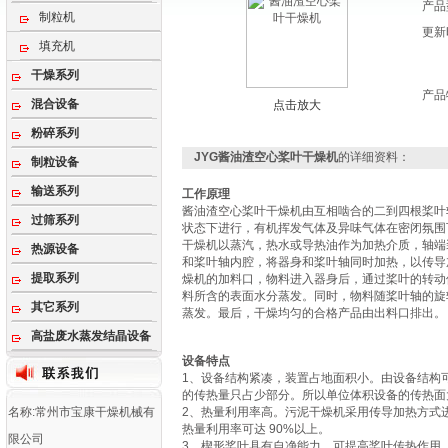
产品
制粒机
更新
填充机
干燥系列
产品
混合设备
点击放大
粉碎系列
JYG酱油渣空心桨叶干燥机
的详细资料：
制粒设备
输送系列
工作原理
酱油渣空心桨叶干燥机由互相啮合的二到四根桨叶
过筛系列
状态下进行，有机挥发气体及异味气体在密闭氛围
干燥机以蒸汽，热水或导热油作为加热介质，轴端
热源设备
和桨叶轴内腔，将器身和桨叶轴同时加热，以传导
提取系列
燥机的加料口，物料进入器身后，通过桨叶的转动
料所含的表面水分蒸发。同时，物料随桨叶轴的旋
其它系列
蒸发。最后，干燥均匀的合格产品由出料口排出。
高盐废水蒸发结晶设备
设备特点
1、设备结构紧凑，装置占地面积小。由设备结构
的传热量只占少部分。所以单位体积设备的传热面
名称:常州市宝康干燥机械有
2、热量利用率高。污泥干燥机采用传导加热方式
热量利用率可达 90%以上。
限公司
3、楔形桨叶具有自净能力，可提高桨叶传热作用