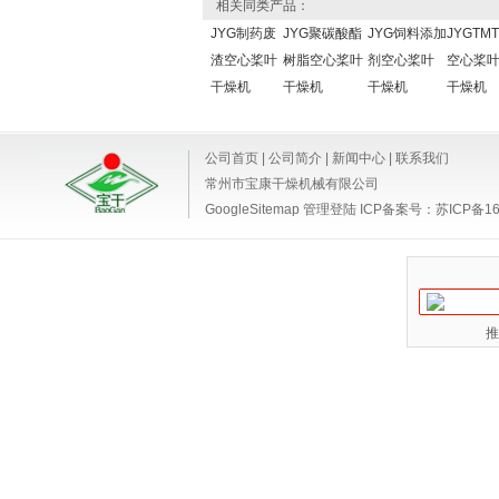
相关同类产品：
JYG制药废
JYG聚碳酸酯
JYG饲料添加
JYGTM
渣空心桨叶
树脂空心桨叶
剂空心桨叶
空心桨
干燥机
干燥机
干燥机
干燥机
公司首页
|
公司简介
|
新闻中心
|
联系我们
常州市宝康干燥机械有限公司
GoogleSitemap
管理登陆
ICP备案号：
苏ICP备16
推