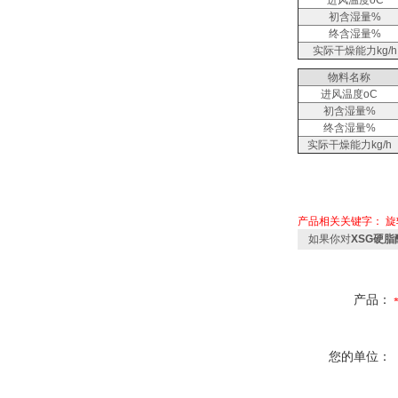
进风温度oC
初含湿量%
终含湿量%
实际干燥能力kg/h
物料名称
进风温度oC
初含湿量%
终含湿量%
实际干燥能力kg/h
产品相关关键字：
旋
如果你对
XSG硬
产品：
您的单位：