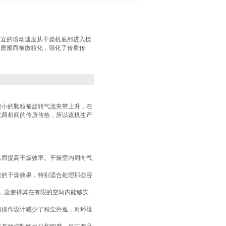
适宜的喷动速度从干燥机底部进入搅
、磨擦而被微粒化，强化了传质传
较小的颗粒被旋转气流夹带上升，在
化两相间的传质传热，所以该机生产
从而提高干燥效率。干燥室内周向气
效的干燥效果，特别适合处理那些容
右，这使得其在有限的空间内能够实
闭操作设计减少了粉尘外逸，对环境