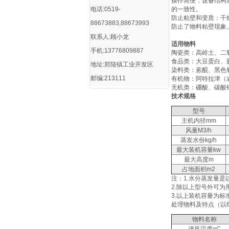
‌操作简便‌：设备
电话:0519-
的一致性‌。
‌防止粘壁和变质‌
88673883,88673993
防止了物料粘壁现象‌
联系人:顾小龙
适用物料
手机:13776809887
陶瓷类：高岭土、二
食品类：大豆蛋白、
地址:郑陆镇工业开发区
染料类：蒽醌、黑色
邮编:213111
有机物：阿特拉津（
无机类：硼酸、碳酸
技术规格
型号
主机内径mm
风量M3/h
蒸发水份kg/h
最大装机容量kw
最大高度m
占地面积m2
注：1.水分蒸发量是
2.除以上型号外可为
3.以上装机容量为
处理物料及特点（以
物料名称