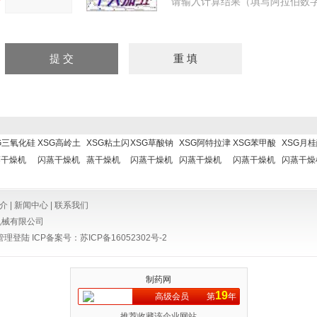
请输入计算结果（填写阿拉伯数字
G三氧化硅
XSG高岭土
XSG粘土闪
XSG草酸钠
XSG阿特拉津
XSG苯甲酸
XSG月
蒸干燥机
闪蒸干燥机
蒸干燥机
闪蒸干燥机
闪蒸干燥机
闪蒸干燥机
闪蒸干燥
介
|
新闻中心
|
联系我们
机械有限公司
管理登陆
ICP备案号：
苏ICP备16052302号-2
制药网
19
高级会员
第
年
推荐收藏该企业网站