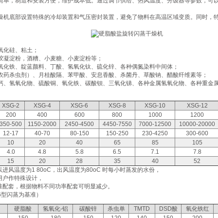
结构简单，制造和安装方便，维护成本低。通过调节供给、热风温度、分级器等参数，可
：干燥机底部设置特殊的冷却装置和气压密封装置，避免了物料在高温区域变质。同时，
。
氧化硅、粘土；
胶凝淀粉，酒糟、小麦糖、小麦淀粉等；
氧化铁、靛蓝颜料、丁酸、氢氧化钛、硫化锌、各种偶氮染料中间体；
农药杀虫剂）、月桂酸隔、苯甲酸、安息香酸、杀菌丹、草酸钠、醋酸纤维素等；
钙、氢氧化物、硫酸铜、氧化铁、碳酸钡、三氧化锑、各种金属氢氧化物、各种重金
XSG-2
XSG-4
XSG-6
XSG-8
XSG-10
XSG-12
200
400
600
800
1000
1200
350-500
1150-2000
2450-4500
4450-7550
7000-12500
10000-20000
12-17
40-70
80-150
150-250
230-4250
300-600
10
20
40
65
85
105
4.0
4.8
5.8
6.5
7.1
7.8
15
20
28
35
40
52
以进风温度为1 80oC，出风温度为80oC 时每小时蒸发的水份，
用户作特殊设计，
标准配套，根据物料不同功率配套可明显减少。
6型闪蒸为基准）
硬脂酸
氢氧化-铝
碳酸锌
杀虫单
TMTD
DSD酸
氧化铁红