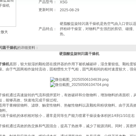
产品型号：
XSG
更新时间：
2025-08-29
硬脂酸盐旋转闪蒸干燥机是热空气由入口管以
产品特点：
拌粉碎干燥室，对物料产生强烈的剪切、碰撞
击放大
热。
闪蒸干燥机
的详细资料：
硬脂酸盐旋转闪蒸干燥机
干燥机
底部，较大较湿的颗粒团在搅拌器的作用下被机械破碎，湿含量较低、颗粒度
燥。由于气固两相作旋转流动，固相惯性大于气相，固气两相间的相对速度较大，强
闪蒸干燥机通过高速旋转的气流和搅拌桨叶，有效破碎和分散物料，增加物料的表面积，
短，能够高效、快速地完成干燥过程‌。
设备适用于膏糊状物料、滤饼、触变性物料、热敏性物料以及颗粒和粉状物料。由于其高
料‌。
转闪蒸干燥机的体积相对较小，通常是同等生产能力喷雾干燥设备体积的1/4到1/10左
闪蒸干燥机通过高效的热交换和气固混合，提高了热效率，减少了能源消耗。同时，其密