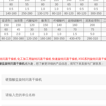
150
180
150
120
140
150
200
80
55
80
30
65
60
60
0.5
1.5
1.0
1.0
0.5
0.5
0.5
140-160
250-280
130-170
80-110
80-120
80-120
300-350
促进剂
油溶墨
代酸锰锌
酞青兰
柠檬酸钙
超细碳酸钙
泥浆处理剂
150
150
120
150
140
160
200
60
45
30
55
40
70
75
0.5
2.0
1.0
1.0
1.0
1.5
5.0
80-110
350-380
120-150
160-180
300-350
430-470
290-310
转闪蒸干燥机
化工加工用旋转闪蒸干燥机
快速旋转闪蒸干燥机
XSG系列旋转闪蒸干
脂酸盐旋转闪蒸干燥机
感兴趣，想了解更详细的产品信息，填写下表直接与厂家联系：