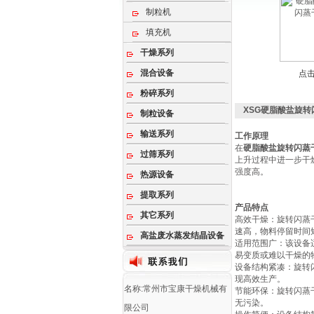
制粒机
填充机
干燥系列
混合设备
点
粉碎系列
XSG硬脂酸盐旋转
制粒设备
输送系列
工作原理
在
硬脂酸盐旋转闪蒸
过筛系列
上升过程中进一步干
强度高。
热源设备
提取系列
产品特点
其它系列
‌高效干燥‌：旋转
速高，物料停留时间
高盐废水蒸发结晶设备
‌适用范围广‌：该
易变质或难以干燥的物
‌设备结构紧凑‌：旋
现高效生产‌。
名称:常州市宝康干燥机械有
‌节能环保‌：旋转
无污染‌。
限公司