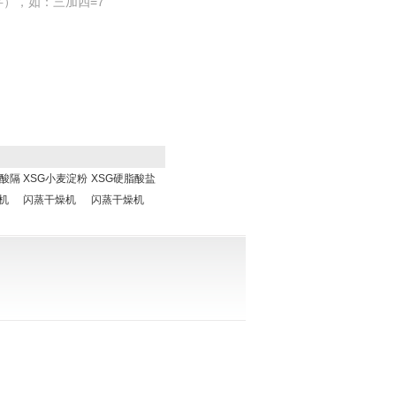
），如：三加四=7
桂酸隔
XSG小麦淀粉
XSG硬脂酸盐
机
闪蒸干燥机
闪蒸干燥机