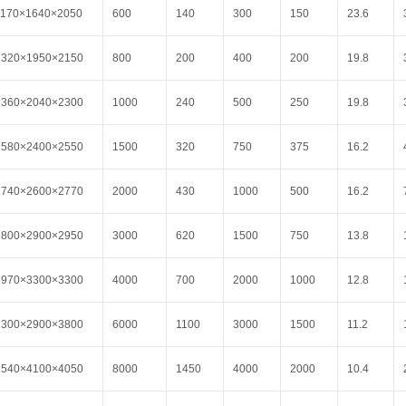
1170×1640×2050
600
140
300
150
23.6
1320×1950×2150
800
200
400
200
19.8
1360×2040×2300
1000
240
500
250
19.8
1580×2400×2550
1500
320
750
375
16.2
1740×2600×2770
2000
430
1000
500
16.2
1800×2900×2950
3000
620
1500
750
13.8
1970×3300×3300
4000
700
2000
1000
12.8
2300×2900×3800
6000
1100
3000
1500
11.2
2540×4100×4050
8000
1450
4000
2000
10.4