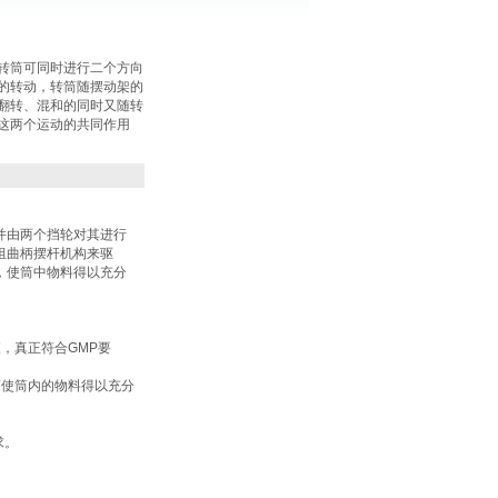
转筒可同时进行二个方向
的转动，转筒随摆动架的
翻转、混和的同时又随转
这两个运动的共同作用
并由两个挡轮对其进行
组曲柄摆杆机构来驱
，使筒中物料得以充分
，真正符合GMP要
而使筒内的物料得以充分
求。