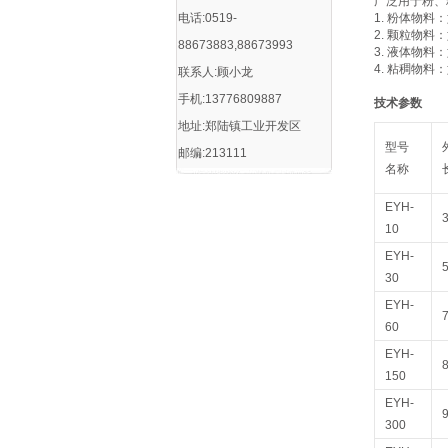
广泛用于粉、
电话:0519-
1. 粉体物
2. 颗粒物
88673883,88673993
3. 液体物
4. 粘稠物
联系人:顾小龙
手机:13776809887
技术参数
地址:郑陆镇工业开发区
型号
邮编:213111
名称
EYH-
10
EYH-
30
EYH-
60
EYH-
150
EYH-
300