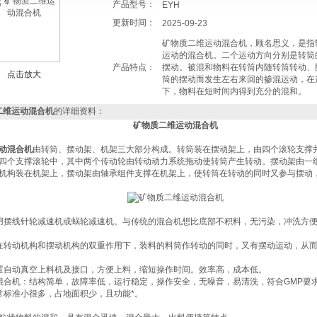
产品型号：
EYH
更新时间：
2025-09-23
矿物质二维运动混合机，顾名思义，是指
运动的混合机。二个运动方向分别是转筒
产品特点：
摆动。被混和物料在转筒内随转筒转动、
点击放大
筒的摆动而发生左右来回的掺混运动，在
下，物料在短时间内得到充分的混和。
二维运动混合机
的详细资料：
矿物质二维运动混合机
动混合机
由转筒、摆动架、机架三大部分构成。转筒装在摆动架上，由四个滚轮支撑
四个支撑滚轮中，其中两个传动轮由转动动力系统拖动使转筒产生转动。摆动架由一
机构装在机架上，摆动架由轴承组件支撑在机架上，使转筒在转动的同时又参与摆动
用摆线针轮减速机或蜗轮减速机。与传统的混合机想比底部不积料，无污染，冲洗方便
在转动机构和摆动机构的双重作用下，装料的料筒作转动的同时，又有摆动运动，从
置自动真空上料机及接口，方便上料，缩短操作时间。效率高，成本低。
混合机：结构简单，故障率低，运行稳定，操作安全，无噪音，易清洗，符合GMP要
常标准小很多，占地面积少，且功能*。