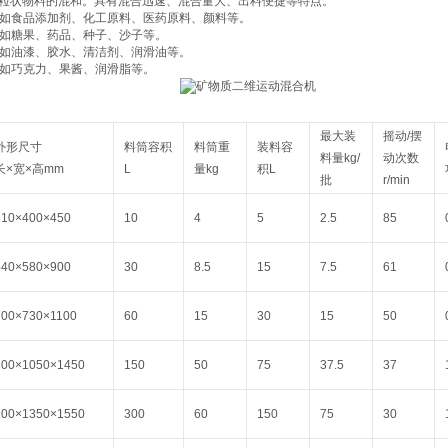
粒状物料的混和。具有混合迅速、混合量大、出料便捷等特点。
料：如食品添加剂、化工原料、医药原料、颜料等。
料：如糖果、药品、种子、沙子等。
料：如油漆、胶水、清洁剂、润滑油等。
料：如巧克力、果酱、润滑脂等。
最大装
摇动/摆
外形尺寸
料筒容积
料筒重
装料容
料量kg/
动次数
长×宽×高mm
L
量kg
积L
批
r/min
310×400×450
10
4
5
2.5
85
540×580×900
30
8.5
15
7.5
61
700×730×1100
60
15
30
15
50
800×1050×1450
150
50
75
37.5
37
900×1350×1550
300
60
150
75
30