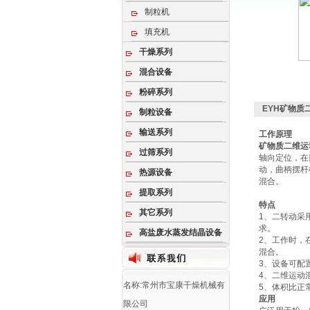
制粒机
填充机
干燥系列
混合设备
粉碎系列
EYH矿物质
制粒设备
输送系列
工作原理
矿物质二维运
过筛系列
轴向定位，在
动，曲柄摆杆
热源设备
混合。
提取系列
特点
其它系列
1、二转动采
求。
高盐废水蒸发结晶设备
2、工作时，
混合。
3、设备可配
4、二维运动
名称:常州市宝康干燥机械有
5、体积比正
应用
限公司