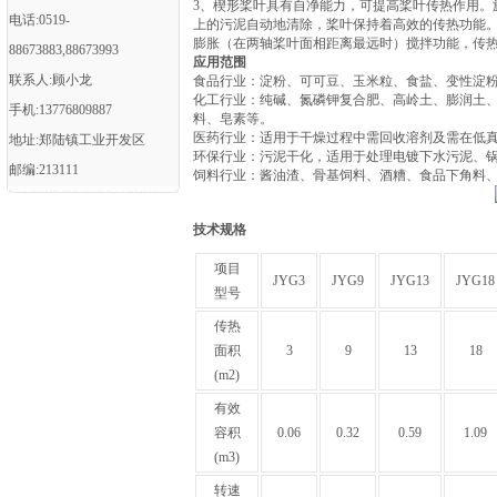
3、楔形桨叶具有自净能力，可提高桨叶传热作用。
电话:0519-
上的污泥自动地清除，桨叶保持着高效的传热功能
膨胀（在两轴桨叶面相距离最远时）搅拌功能，传
88673883,88673993
应用范围
联系人:顾小龙
‌食品行业‌：淀粉、可可豆、玉米粒、食盐、变性淀粉
‌化工行业‌：纯碱、氮磷钾复合肥、高岭土、膨润
手机:13776809887
料、皂素等‌。
‌医药行业‌：适用于干燥过程中需回收溶剂及需在低真
地址:郑陆镇工业开发区
‌环保行业‌：污泥干化，适用于处理电镀下水污泥、
邮编:213111
‌饲料行业‌：酱油渣、骨基饲料、酒糟、食品下角料
技术规格
项目
JYG3
JYG9
JYG13
JYG18
型号
传热
面积
3
9
13
18
(m2)
有效
容积
0.06
0.32
0.59
1.09
(m3)
转速