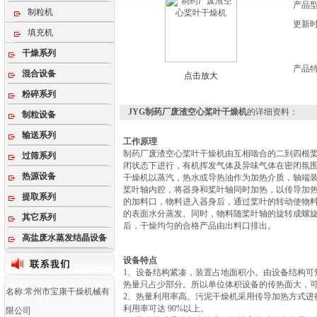
产品
制粒机
更新
填充机
干燥系列
产品
混合设备
点击放大
粉碎系列
JYG制药厂废渣空心桨叶干燥机
的详细资料：
制粒设备
输送系列
工作原理
制药厂废渣空心桨叶干燥机由互相啮合的二到四根
过筛系列
闭状态下进行，有机挥发气体及异味气体在密闭氛
热源设备
干燥机以蒸汽，热水或导热油作为加热介质，轴端
桨叶轴内腔，将器身和桨叶轴同时加热，以传导加
提取系列
的加料口，物料进入器身后，通过桨叶的转动使物
的表面水分蒸发。同时，物料随桨叶轴的旋转成螺
其它系列
后，干燥均匀的合格产品由出料口排出。
高盐废水蒸发结晶设备
设备特点
1、设备结构紧凑，装置占地面积小。由设备结构可
热量只占少部分。所以单位体积设备的传热面大，
名称:常州市宝康干燥机械有
2、热量利用率高。污泥干燥机采用传导加热方式进
利用率可达 90%以上。
限公司