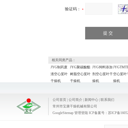
验证码：
相关同类产品：
JYG制药废
JYG聚碳酸酯
JYG饲料添加
JYGTMT
渣空心桨叶
树脂空心桨叶
剂空心桨叶干
空心桨叶
干燥机
干燥机
燥机
燥机
公司首页
|
公司简介
|
新闻中心
|
联系我们
常州市宝康干燥机械有限公司
GoogleSitemap
管理登陆
ICP备案号：
苏ICP备1605