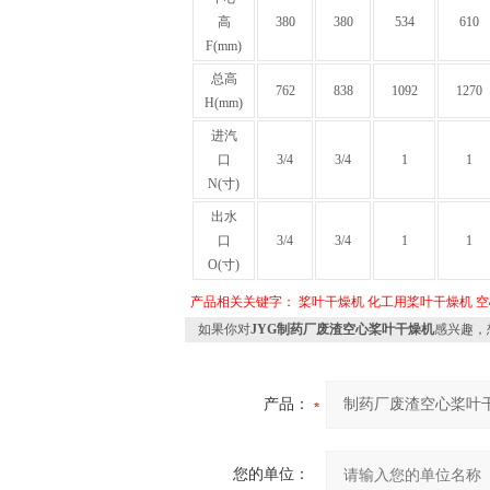
高
380
380
534
610
F(mm)
总高
762
838
1092
1270
H(mm)
进汽
口
3/4
3/4
1
1
N(寸)
出水
口
3/4
3/4
1
1
O(寸)
产品相关关键字：
桨叶干燥机
化工用桨叶干燥机
空
如果你对
JYG制药厂废渣空心桨叶干燥机
感兴趣，
产品：
您的单位：