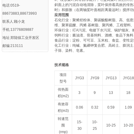
斜面上的污泥自动地清除，桨叶保持着高效的传热
电话:0519-
时）和膨胀（在两轴桨叶面相距离最远时）搅拌功
88673883,88673993
应用范围
石化行业：聚烯烃粉体、聚碳酸酯树脂、高、低密度
联系人:顾小龙
维、聚苯硫醚、丙烯 基树脂、聚丙烯、工程塑料
手机:13776809887
环保行业：叮A污泥、电镀下水污泥、锅炉烟灰、
饲料行业：酱油渣、骨基饲料、酒糟、食品下角料
地址:郑陆镇工业开发区
食品行业：淀粉、可可豆、玉米粒、食盐、变性淀
化工行业：纯碱、氮磷钾复合肥、高岭土、膨润土
邮编:213111
子筛、染料、皂素。
技术规格
项目
JYG3
JYG9
JYG13
JYG18
型号
传热面
3
9
13
18
积(m2)
有效容
0.06
0.32
0.59
1.09
积(m3)
转速范
15-
10-
围
10-25
10-20
30
25
(rmp)