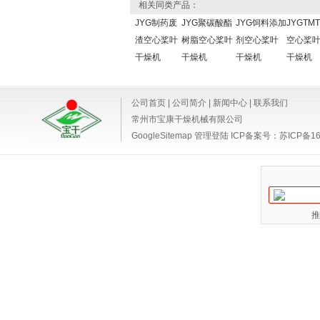
相关同类产品：
JYG制药废
JYG聚碳酸酯
JYG饲料添加
JYGTM
渣空心桨叶
树脂空心桨叶
剂空心桨叶
空心桨
干燥机
干燥机
干燥机
干燥机
公司首页
|
公司简介
|
新闻中心
|
联系我们
常州市宝康干燥机械有限公司
GoogleSitemap
管理登陆
ICP备案号：
苏ICP备16
推