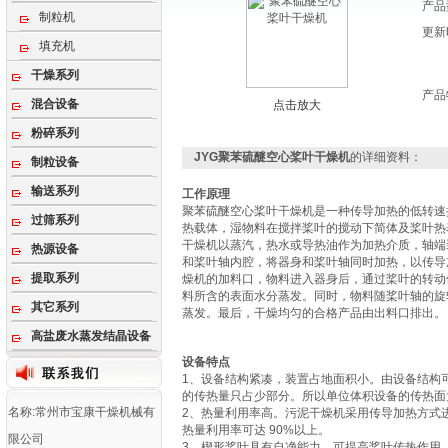
产品
制粒机
更新
填充机
干燥系列
产品
混合设备
点击放大
粉碎系列
JYG聚苯硫醚空心桨叶干燥机
的详细资料：
制粒设备
输送系列
工作原理
聚苯硫醚空心桨叶干燥机是一种传导加热的低转速
过筛系列
热载体，湿物料在搅拌桨叶的搅动下简体及桨叶热
干燥机以蒸汽，热水或导热油作为加热介质，轴端
热源设备
和桨叶轴内腔，将器身和桨叶轴同时加热，以传导
提取系列
燥机的加料口，物料进入器身后，通过桨叶的转动
料所含的表面水分蒸发。同时，物料随桨叶轴的旋
其它系列
蒸发。最后，干燥均匀的合格产品由出料口排出。
高盐废水蒸发结晶设备
设备特点
1、设备结构紧凑，装置占地面积小。由设备结构
的传热量只占少部分。所以单位体积设备的传热面
名称:常州市宝康干燥机械有
2、热量利用率高。污泥干燥机采用传导加热方式
热量利用率可达 90%以上。
限公司
3、楔形桨叶具有自净能力，可提高桨叶传热作用