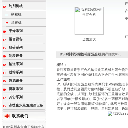
制剂机械
制粒机
填充机
干燥系列
混合设备
点击放大
粉碎系列
DSH香料双螺旋锥形混合机
的详细资料：
制粒设备
输送系列
概述：
香料双螺旋锥形混合机这类化工机械对混合物
过筛系列
重悬殊和粒度不同的物料混合不会产生分屑离
工作原理：
热源设备
DSH系列的锥形混合机筒内两只非对称螺旋自
提取系列
柱，从而达到全圆周方位物料的不断更新扩散
底部的空缺，从而形成对流循环的三重混合效
其它系列
以采用单(一根长螺旋)、双(长短各一两根不对
好；设备一般采用梅花状“错位阀"，此阀与长
高盐废水蒸发结晶设备
需要，也可加装蝶阀、球阀、星形卸料器、边
名称:常州市宝康干燥机械有