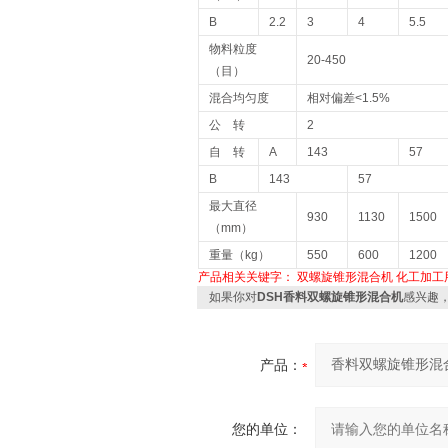
B
2.2
3
4
5.5
物料粒度
20-450
（目）
混合均匀度
相对偏差<1.5%
公 转
2
自 转
A
143
57
B
143
57
最大直径
930
1130
1500
（mm）
重量（kg）
550
600
1200
产品相关关键字：
双螺旋锥形混合机
化工加工
如果你对
DSH香料双螺旋锥形混合机
感兴趣
产品：
您的单位：