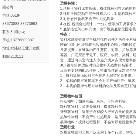
适用特性：
限公司
1.适用于物料比重悬殊，粉体颗粒相当大的物
2.适用于陶瓷釉料混合过程温和，对物料颗粒
电话:0519-
3.对热敏性物料不会产生过热现象；
88673883,88673993
4.在粉-粉混合过程中，十分方便添加工况要
5.底部错位阀出料方便，由于螺旋底部无固定
联系人:顾小龙
特点：
染料双螺旋锥形混合机的搅拌部件为两条不对称
手机:13776809887
转)的同时,还 环绕锥形容器的中心轴；借助转
地址:郑陆镇工业开发区
反复提升，在锥体内产生剪切、对流、扩散等复
雾器，广泛应用于化工、医药、农药、染料、建
邮编:213111
套，通过向夹套内注入冷热介质来实现对物料
JCT锥形筒体适应对混合物料无残留的高要求
反应有更好的配合作用；锥形筒体适应对混合
1、锥形筒体适应对混合物料无残留的高要求。
2、柔和的搅拌速度亦不会对易碎物料产生破坏
3、本机的搅拌作用对物料的化学反应有更好的
适用物料范围
‌粉状物料‌：如调味品、药粉、干粉涂料等‌。
‌颗粒状物料‌：如陶瓷釉料、橡胶颗粒等‌。
‌纤维状物料‌：适用于含有较大纤维含量的物料混
‌热敏性物料‌：不会产生过热现象，适用于需要温
‌易碎物料‌：搅拌过程温和，不会对颗粒性物料
适用行业
双螺旋锥形混合机广泛应用于多个行业，包括