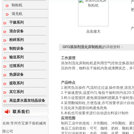
制粒机
填充机
干燥系列
混合设备
点击放大
粉碎系列
GFG添加剂流化床制粒机
的详细资料：
制粒设备
输送系列
工作原理
添加剂流化床制粒机是利用空气经热交换器加
过筛系列
压的作用，物料在干燥机内形成沸腾状态，并
热源设备
产品特点
提取系列
1.密闭负压操作,气流经过过滤.操作简便,清洗方
其它系列
2.干燥速度快,温度均匀,每批干燥时间均在20-3
3.料斗设置搅拌,避免潮湿物料团聚及干燥时形
高盐废水蒸发结晶设备
4.采用翻倾卸粒,方便迅速,亦可按要求设计自动
5.流化床为圆形结构避免死角.
6.本机也可按要求进行自动进出料设计制作.
应用范围
名称:常州市宝康干燥机械有
制药工业中的造粒：片剂颗粒、冲剂颗粒、胶
食品工业的造粒：可可、咖啡、奶粉、颗粒果
限公司
其它行业的造粒：农药、饲料、化肥、颜料、