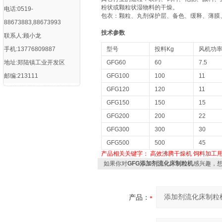
粉状或颗粒状湿物料的干燥。
电话:0519-
包衣：颗粒、丸剂保护层、备色、缓释、薄膜
88673883,88673993
技术参数
联系人:顾小龙
手机:13776809887
型号
投料Kg
风机功率
地址:郑陆镇工业开发区
GFG60
60
7.5
邮编:213111
GFG100
100
11
GFG120
120
11
GFG150
150
15
GFG200
200
22
GFG300
300
30
GFG500
500
45
产品相关关键字：
高效沸腾干燥机
饲料加工
如果你对
GFG添加剂流化床制粒机
感兴趣，
产品：