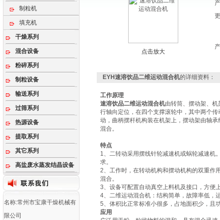
制粒机
填充机
干燥系列
混合设备
点击放大
粉碎系列
EYH速溶饮品二维运动混合机
的详细资料：
制粒设备
输送系列
工作原理
速溶饮品二维运动混合机
由转筒、摆动架、机
过筛系列
行轴向定位，在四个支撑滚轮中，其中两个传
动，曲柄摆杆机构装在机架上，摆动架由轴承
热源设备
混合。
提取系列
特点
其它系列
1、二转动采用摆线针轮减速机或蜗轮减速机
求。
高盐废水蒸发结晶设备
2、工作时，在转动机构和摆动机构的双重作
混合。
3、设备可配置自动真空上料机及接口，方便
4、二维运动混合机：结构简单，故障率低，
名称:常州市宝康干燥机械有
5、体积比正常标准小很多，占地面积少，且功
应用
限公司