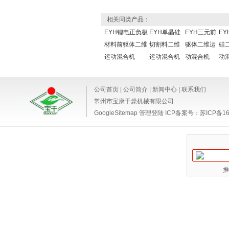
相关同类产品：
EYH锂电正负极
EYH单晶硅
EYH三元前
EY
材料前驱体二维
切割料二维
驱体二维运
硅
运动混合机
运动混合机
动混合机
动
公司首页
|
公司简介
|
新闻中心
|
联系我们
常州市宝康干燥机械有限公司
GoogleSitemap
管理登陆
ICP备案号：
苏ICP备16
推