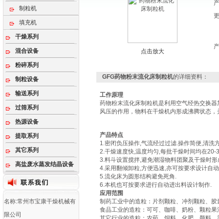
制粒机
填充机
干燥系列
混合设备
点击放大
粉碎系列
GFG药物粉末流化床制粒机
的详细资料：
制粒设备
输送系列
工作原理
药物粉末流化床制粒机是利用空气经热交换器
过筛系列
风压的作用，物料在干燥机内形成沸腾状态，
热源设备
产品特点
提取系列
1.密闭负压操作,气流经过过滤.操作简便,清洗方
其它系列
2.干燥速度快,温度均匀,每批干燥时间均在20-3
3.料斗设置搅拌,避免潮湿物料团聚及干燥时形
高盐废水蒸发结晶设备
4.采用翻倾卸粒,方便迅速,亦可按要求设计自动
5.流化床为圆形结构避免死角.
6.本机也可按要求进行自动进出料设计制作.
应用范围
名称:常州市宝康干燥机械有
制药工业中的造粒：片剂颗粒、冲剂颗粒、胶
食品工业的造粒：可可、咖啡、奶粉、颗粒果
限公司
其它行业的造粒：农药、饲料、化肥、颜料、