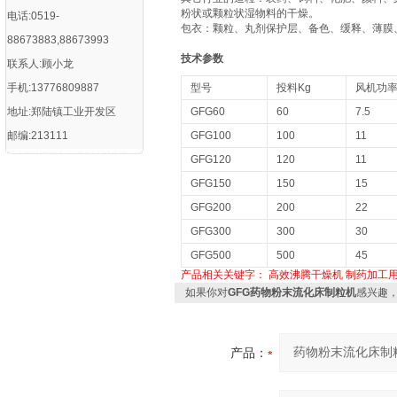
粉状或颗粒状湿物料的干燥。
电话:0519-
包衣：颗粒、丸剂保护层、备色、缓释、薄膜
88673883,88673993
技术参数
联系人:顾小龙
手机:13776809887
型号
投料Kg
风机功率
地址:郑陆镇工业开发区
GFG60
60
7.5
邮编:213111
GFG100
100
11
GFG120
120
11
GFG150
150
15
GFG200
200
22
GFG300
300
30
GFG500
500
45
产品相关关键字：
高效沸腾干燥机
制药加工
如果你对
GFG药物粉末流化床制粒机
感兴趣
产品：