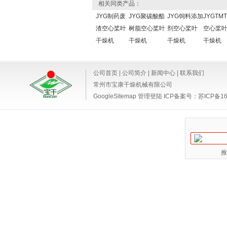
相关同类产品：
JYG制药废
JYG聚碳酸酯
JYG饲料添加
JYGTM
渣空心桨叶
树脂空心桨叶
剂空心桨叶
空心桨
干燥机
干燥机
干燥机
干燥机
公司首页
|
公司简介
|
新闻中心
|
联系我们
常州市宝康干燥机械有限公司
GoogleSitemap
管理登陆
ICP备案号：
苏ICP备16
推