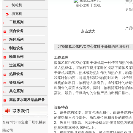
产品
制粒机
更新
填充机
干燥系列
产品
混合设备
点击放大
粉碎系列
JYG聚氯乙烯PVC空心桨叶干燥机
的详细资料：
制粒设备
输送系列
工作原理
聚氯乙烯PVC空心桨叶干燥机是一种传导加热的
过筛系列
通入热载体，湿物料在搅拌桨叶的搅动下简体及桨
干燥机以蒸汽，热水或导热油作为加热介质，轴端
热源设备
和桨叶轴内腔，将器身和桨叶轴同时加热，以传导
提取系列
燥机的加料口，物料进入器身后，通过桨叶的转动
料所含的表面水分蒸发。同时，物料随桨叶轴的旋
其它系列
蒸发。最后，干燥均匀的合格产品由出料口排出。
高盐废水蒸发结晶设备
设备特点
1、设备结构紧凑，装置占地面积小。由设备结构
的传热量只占少部分。所以单位体积设备的传热面
名称:常州市宝康干燥机械有
2、热量利用率高。污泥干燥机采用传导加热方式
热量利用率可达 90%以上。
限公司
3、楔形桨叶具有自净能力，可提高桨叶传热作用