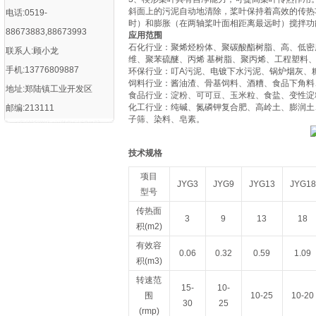
斜面上的污泥自动地清除，桨叶保持着高效的传热
电话:0519-
时）和膨胀（在两轴桨叶面相距离最远时）搅拌功
88673883,88673993
应用范围
石化行业：聚烯烃粉体、聚碳酸酯树脂、高、低密度
联系人:顾小龙
维、聚苯硫醚、丙烯 基树脂、聚丙烯、工程塑料
手机:13776809887
环保行业：叮A污泥、电镀下水污泥、锅炉烟灰、
饲料行业：酱油渣、骨基饲料、酒糟、食品下角料
地址:郑陆镇工业开发区
食品行业：淀粉、可可豆、玉米粒、食盐、变性淀
化工行业：纯碱、氮磷钾复合肥、高岭土、膨润土
邮编:213111
子筛、染料、皂素。
技术规格
项目
JYG3
JYG9
JYG13
JYG18
型号
传热面
3
9
13
18
积(m2)
有效容
0.06
0.32
0.59
1.09
积(m3)
转速范
15-
10-
围
10-25
10-20
30
25
(rmp)