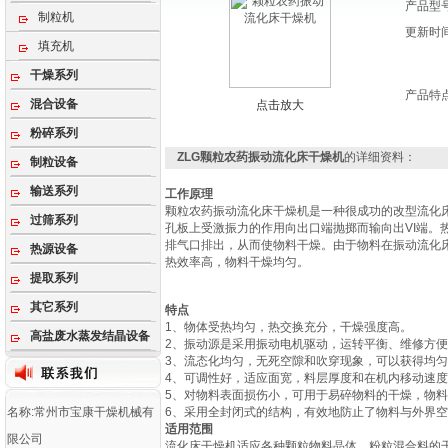
产品型
制粒机
更新时
填充机
干燥系列
产品特
混合设备
点击放大
粉碎系列
ZLG颗粒农药振动流化床干燥机
的详细资料：
制粒设备
输送系列
工作原理
颗粒农药振动流化床干燥机是一种很成功的改型流化
过筛系列
孔板上受激振力的作用向出口端抛掷而输向出VI端
排气口排出，从而使物料干燥。由于物料在振动流化
热源设备
热效率高，物料干燥均匀。
提取系列
其它系列
特点
1、物体受热均匀，热交换充分，干燥强度高。
高盐废水蒸发结晶设备
2、振动源是采用振动电机驱动，运转平衡、维修方
3、流态化均匀，无死空隙和吹穿现象，可以获得均
4、可调性好，适应面宽，料层厚度和在机内移动速
5、对物料表面损伤小，可用于易碎物料的干燥，物
名称:常州市宝康干燥机械有
6、采用全封闭式的结构，有效地防止了物料与外界
适用范围
限公司
流化床干燥机适应各种颗粒物料晶体、粉粒混合料的