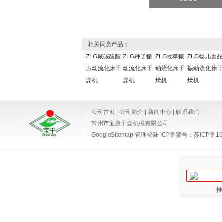
相关同类产品：
ZLG聚碳酸酯
ZLG种子振
ZLG牧草振
ZLG婴儿食
振动流化床干
动流化床干
动流化床干
振动流化床
燥机
燥机
燥机
燥机
公司首页
|
公司简介
|
新闻中心
|
联系我们
常州市宝康干燥机械有限公司
GoogleSitemap
管理登陆
ICP备案号：
苏ICP备16
推