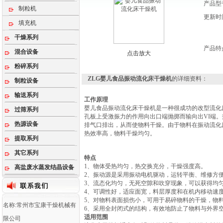
产品型
制粒机
更新时
填充机
干燥系列
产品特
混合设备
点击放大
粉碎系列
ZLG婴儿食品振动流化床干燥机
的详细资料：
制粒设备
输送系列
工作原理
婴儿食品振动流化床干燥机是一种很成功的改型流化
过筛系列
孔板上受激振力的作用向出口端抛掷而输向出VI端
热源设备
排气口排出，从而使物料干燥。由于物料在振动流化
热效率高，物料干燥均匀。
提取系列
其它系列
特点
1、物体受热均匀，热交换充分，干燥强度高。
高盐废水蒸发结晶设备
2、振动源是采用振动电机驱动，运转平衡、维修方
3、流态化均匀，无死空隙和吹穿现象，可以获得均
4、可调性好，适应面宽，料层厚度和在机内移动速
5、对物料表面损伤小，可用于易碎物料的干燥，物
名称:常州市宝康干燥机械有
6、采用全封闭式的结构，有效地防止了物料与外界
适用范围
限公司