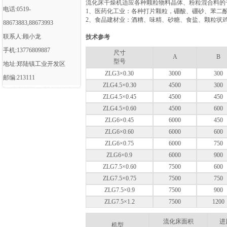
流化床干燥机适应各种颗粒物料晶体、粉粒混合料的
电话:0519-
1、医药化工业：各种打片颗粒，硼酸、硼砂、苯二
2、食品建材业：酒糟、味精、砂糖、食盐、颗粒状
88673883,88673993
联系人:顾小龙
技术参考
手机:13776809887
尺寸
A
B
型号
地址:郑陆镇工业开发区
ZLG3×0.30
3000
300
邮编:213111
ZLG4.5×0.30
4500
300
ZLG4.5×0.45
4500
450
ZLG4.5×0.60
4500
600
ZLG6×0.45
6000
450
ZLG6×0.60
6000
600
ZLG6×0.75
6000
750
ZLG6×0.9
6000
900
ZLG7.5×0.60
7500
600
ZLG7.5×0.75
7500
750
ZLG7.5×0.9
7500
900
ZLG7.5×1.2
7500
1200
流化床面积
进
机型