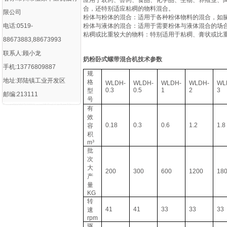
应用于农药、兽药、食品、化学品、生物、养殖业、陶
合，还特别适应粘稠的物料混合。
限公司
‌粉体与粉体的混合‌：适用于各种粉体物料的混合，如
电话:0519-
‌粉体与液体的混合‌：适用于需要粉体与液体混合的场
‌粘稠或比重较大的物料‌：特别适用于粘稠、膏状或比
88673883,88673993
联系人:顾小龙
奶粉卧式螺带混合机
技术参数
手机:13776809887
规
地址:郑陆镇工业开发区
格
WLDH-
WLDH-
WLDH-
WLDH-
WL
0.3
0.5
1
2
3
型
邮编:213111
号
有
效
0.18
0.3
0.6
1.2
1.8
容
积
m³
批
次
大
200
300
600
1200
18
产
量
KG
转
41
41
33
33
33
速
rpm
驱