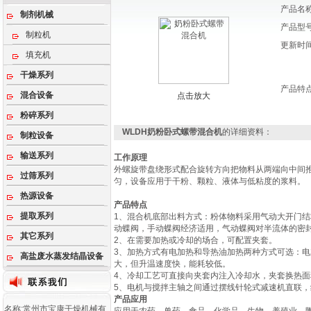
产品名
制剂机械
产品型
制粒机
更新时
填充机
干燥系列
产品特
混合设备
点击放大
粉碎系列
WLDH奶粉卧式螺带混合机
的详细资料：
制粒设备
输送系列
工作原理
外螺旋带盘绕形式配合旋转方向把物料从两端向中间
过筛系列
匀，设备应用于干粉、颗粒、液体与低粘度的浆料。
热源设备
产品特点
提取系列
1、混合机底部出料方式：粉体物料采用气动大开门
动蝶阀，手动蝶阀经济适用，气动蝶阀对半流体的密
其它系列
2、在需要加热或冷却的场合，可配置夹套。
3、加热方式有电加热和导热油加热两种方式可选：
高盐废水蒸发结晶设备
大，但升温速度快，能耗较低。
4、冷却工艺可直接向夹套内注入冷却水，夹套换热
5、电机与搅拌主轴之间通过摆线针轮式减速机直联
产品应用
名称:常州市宝康干燥机械有