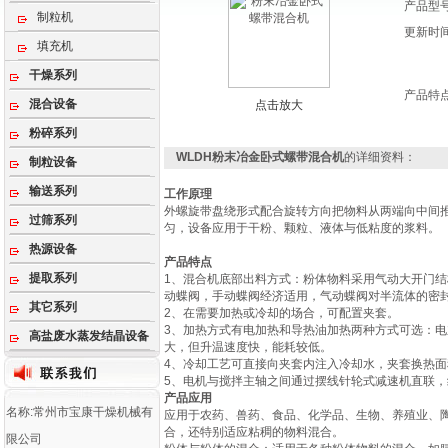
产品型
制粒机
更新时
填充机
干燥系列
产品特
混合设备
点击放大
粉碎系列
WLDH粉末冶金卧式螺带混合机
的详细资料：
制粒设备
输送系列
工作原理
外螺旋带盘绕形式配合旋转方向把物料从两端向中间
过筛系列
匀，设备应用于干粉、颗粒、液体与低粘度的浆料。
热源设备
产品特点
提取系列
1、混合机底部出料方式：粉体物料采用气动大开门
动蝶阀，手动蝶阀经济适用，气动蝶阀对半流体的密
其它系列
2、在需要加热或冷却的场合，可配置夹套。
3、加热方式有电加热和导热油加热两种方式可选：
高盐废水蒸发结晶设备
大，但升温速度快，能耗较低。
4、冷却工艺可直接向夹套内注入冷却水，夹套换热
5、电机与搅拌主轴之间通过摆线针轮式减速机直联
产品应用
名称:常州市宝康干燥机械有
应用于农药、兽药、食品、化学品、生物、养殖业、陶
合，还特别适应粘稠的物料混合。
限公司