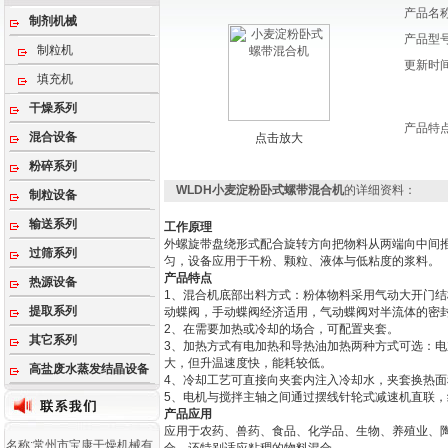
产品名
制剂机械
产品型
制粒机
更新时
填充机
干燥系列
产品特
混合设备
点击放大
粉碎系列
WLDH小麦淀粉卧式螺带混合机
的详细资料：
制粒设备
输送系列
工作原理
外螺旋带盘绕形式配合旋转方向把物料从两端向中间
过筛系列
匀，设备应用于干粉、颗粒、液体与低粘度的浆料。
产品特点
热源设备
1、混合机底部出料方式：粉体物料采用气动大开门
提取系列
动蝶阀，手动蝶阀经济适用，气动蝶阀对半流体的密
2、在需要加热或冷却的场合，可配置夹套。
其它系列
3、加热方式有电加热和导热油加热两种方式可选：
大，但升温速度快，能耗较低。
高盐废水蒸发结晶设备
4、冷却工艺可直接向夹套内注入冷却水，夹套换热
5、电机与搅拌主轴之间通过摆线针轮式减速机直联
产品应用
应用于农药、兽药、食品、化学品、生物、养殖业、陶
名称:常州市宝康干燥机械有