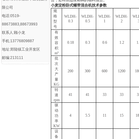
合，还特别适应粘稠的物料混合。
小麦淀粉卧式螺带混合机
技术参数
限公司
规
电话:0519-
格
WLDH-
WLDH-
WLDH-
WLDH-
WL
0.3
0.5
1
2
型
88673883,88673993
号
有
联系人:顾小龙
效
手机:13776809887
0.18
0.3
0.6
1.2
1
容
积
地址:郑陆镇工业开发区
m³
邮编:213111
批
次
大
200
300
600
1200
18
产
量
KG
转
41
41
33
33
3
速
rpm
驱
动
4
5.5
11
15
18
功
率
KW
设
备