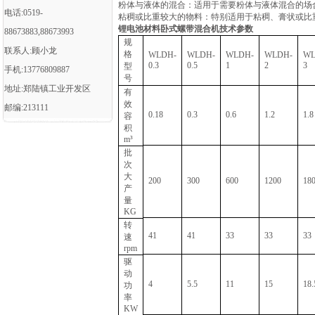
‌粉体与液体的混合‌：适用于需要粉体与液体混合的场
电话:0519-
‌粘稠或比重较大的物料‌：特别适用于粘稠、膏状或
锂电池材料卧式螺带混合机
技术参数
88673883,88673993
规
联系人:顾小龙
格
WLDH-
WLDH-
WLDH-
WLDH-
WL
0.3
0.5
1
2
3
型
手机:13776809887
号
地址:郑陆镇工业开发区
有
效
邮编:213111
0.18
0.3
0.6
1.2
1.8
容
积
m³
批
次
大
200
300
600
1200
18
产
量
KG
转
41
41
33
33
33
速
rpm
驱
动
4
5.5
11
15
18.
功
率
KW