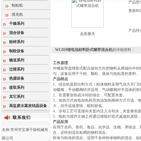
产品型
制粒机
更新时
填充机
干燥系列
产品特
混合设备
点击放大
粉碎系列
WLDH锂电池材料卧式螺带混合机
的详细资料：
制粒设备
输送系列
工作原理
外螺旋带盘绕形式配合旋转方向把物料从两端向中间
过筛系列
匀，设备应用于干粉、颗粒、液体与低粘度的浆料。
热源设备
产品特点
1、混合机底部出料方式：粉体物料采用气动大开门
提取系列
动蝶阀，手动蝶阀经济适用，气动蝶阀对半流体的密
2、在需要加热或冷却的场合，可配置夹套。
其它系列
3、加热方式有电加热和导热油加热两种方式可选：
高盐废水蒸发结晶设备
大，但升温速度快，能耗较低。
4、冷却工艺可直接向夹套内注入冷却水，夹套换热
5、电机与搅拌主轴之间通过摆线针轮式减速机直联
产品应用
应用于农药、兽药、食品、化学品、生物、养殖业、
名称:常州市宝康干燥机械有
合，还特别适应粘稠的物料混合。
‌粉体与粉体的混合‌：适用于各种粉体物料的混合，如
限公司