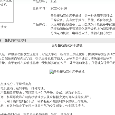
产品型号：
ZLG
更新时间：
2025-09-16
云母振动流化床干燥机，是一种适用于颗料状
干燥设备。具有便于操作、节能、环保等优点
产品特点：
大应用的新型设备，正日益成为干燥设备中的
击放大
的振动源施加于普通流化床干燥机上的新型干
分为电动机法、电磁感应法、曲轴或偏心轮法
床干燥机
的详细资料：
云母振动流化床干燥机
机是一种很成功的改型流化床，它是支承在一组弹簧上的流化床，由激振电机提供动
出口端抛掷而输向出VI端。热风由多孔板下鼓入，从物料层中通过，将热量传给物料
干燥。由于物料在振动流化床中受机械振动的作用，处于运动状态，只需鼓入适量的
。
热交换充分，干燥强度高。
动电机驱动，运转平衡、维修方便。
死空隙和吹穿现象，可以获得均匀的干燥、冷却、增湿的制品。
面宽，料层厚度和在机内移动速度以及全振幅变更均可实现无级调节。
小，可用于易碎物料的干燥，物料颗粒不规则时亦不影响工作效果。
结构，有效地防止了物料与外界空气的交叉感染，作业环境清洁。
种颗粒物料晶体、粉粒混合料的干燥、冷却、增湿作业。