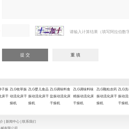
请输入计算结果（填写阿拉伯数字
种子振
ZLG牧草振
ZLG婴儿食品
ZLG调味料食
ZLG调味料味
ZLG颗粒农药
ZLG
化床干
动流化床干
振动流化床干
盐振动流化床
精振动流化床
振动流化床干
振动流
燥机
燥机
干燥机
干燥机
燥机
干燥机
介
|
新闻中心
|
联系我们
机械有限公司