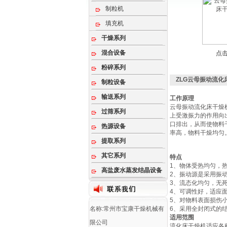
制粒机
填充机
干燥系列
混合设备
点
粉碎系列
ZLG云母振动流化
制粒设备
输送系列
工作原理
云母振动流化床干燥
过筛系列
上受激振力的作用向
口排出，从而使物料
热源设备
率高，物料干燥均匀
提取系列
其它系列
特点
1、物体受热均匀，
高盐废水蒸发结晶设备
2、振动源是采用振
3、流态化均匀，无
4、可调性好，适应
5、对物料表面损伤
名称:常州市宝康干燥机械有
6、采用全封闭式的
适用范围
限公司
流化床干燥机适应各