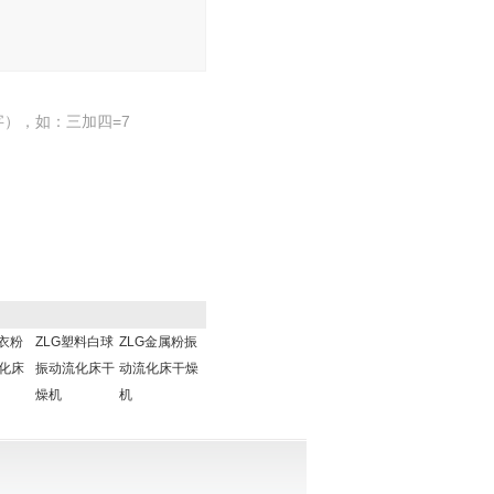
），如：三加四=7
洗衣粉
ZLG塑料白球
ZLG金属粉振
化床
振动流化床干
动流化床干燥
燥机
机