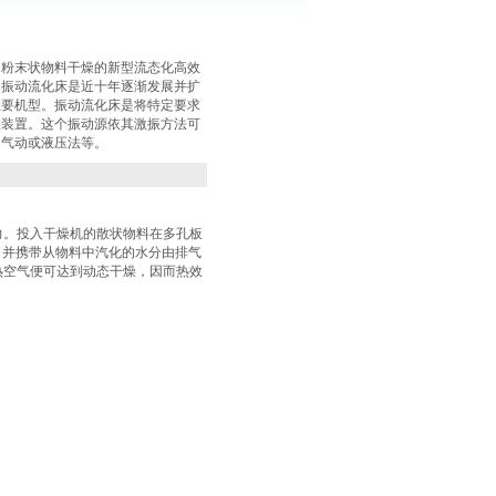
、粉末状物料干燥的新型流态化高效
。振动流化床是近十年逐渐发展并扩
主要机型。振动流化床是将特定要求
燥装置。这个振动源依其激振方法可
、气动或液压法等。
力。投入干燥机的散状物料在多孔板
，并携带从物料中汽化的水分由排气
热空气便可达到动态干燥，因而热效