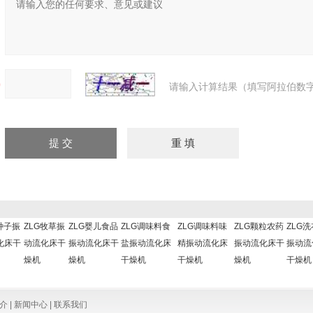
请输入计算结果（填写阿拉伯数字
种子振
ZLG牧草振
ZLG婴儿食品
ZLG调味料食
ZLG调味料味
ZLG颗粒农药
ZLG
化床干
动流化床干
振动流化床干
盐振动流化床
精振动流化床
振动流化床干
振动流
燥机
燥机
干燥机
干燥机
燥机
干燥机
介
|
新闻中心
|
联系我们