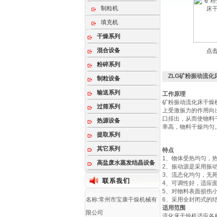
制粒机
填充机
干燥系列
混合设备
点
粉碎系列
ZLG矿粉振动流化
制粒设备
输送系列
工作原理
矿粉振动流化床干燥
过筛系列
上受激振力的作用向
口排出，从而使物料
热源设备
率高，物料干燥均匀
提取系列
其它系列
特点
1、物体受热均匀，
高盐废水蒸发结晶设备
2、振动源是采用振
3、流态化均匀，无
4、可调性好，适应
5、对物料表面损伤
名称:常州市宝康干燥机械有
6、采用全封闭式的
适用范围
限公司
流化床干燥机适应各