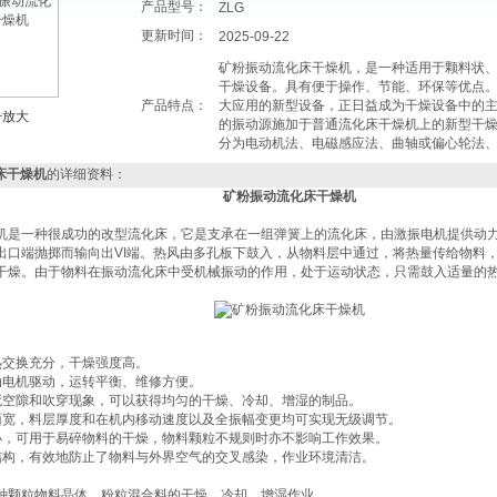
产品型号：
ZLG
更新时间：
2025-09-22
矿粉振动流化床干燥机，是一种适用于颗料状
干燥设备。具有便于操作、节能、环保等优点
产品特点：
大应用的新型设备，正日益成为干燥设备中的
击放大
的振动源施加于普通流化床干燥机上的新型干
分为电动机法、电磁感应法、曲轴或偏心轮法
床干燥机
的详细资料：
矿粉振动流化床干燥机
机是一种很成功的改型流化床，它是支承在一组弹簧上的流化床，由激振电机提供动
出口端抛掷而输向出VI端。热风由多孔板下鼓入，从物料层中通过，将热量传给物料
干燥。由于物料在振动流化床中受机械振动的作用，处于运动状态，只需鼓入适量的
。
热交换充分，干燥强度高。
动电机驱动，运转平衡、维修方便。
死空隙和吹穿现象，可以获得均匀的干燥、冷却、增湿的制品。
面宽，料层厚度和在机内移动速度以及全振幅变更均可实现无级调节。
小，可用于易碎物料的干燥，物料颗粒不规则时亦不影响工作效果。
结构，有效地防止了物料与外界空气的交叉感染，作业环境清洁。
种颗粒物料晶体、粉粒混合料的干燥、冷却、增湿作业。