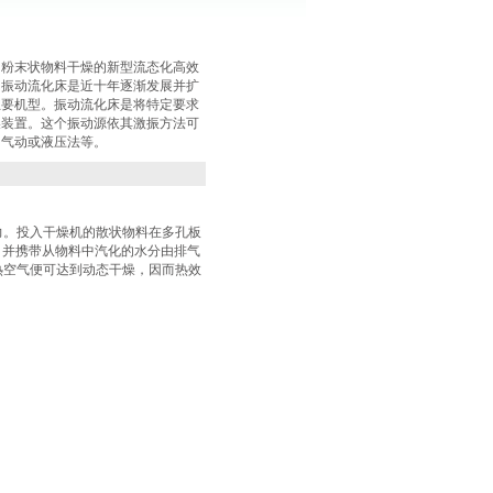
、粉末状物料干燥的新型流态化高效
。振动流化床是近十年逐渐发展并扩
主要机型。振动流化床是将特定要求
燥装置。这个振动源依其激振方法可
、气动或液压法等。
力。投入干燥机的散状物料在多孔板
，并携带从物料中汽化的水分由排气
热空气便可达到动态干燥，因而热效