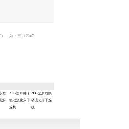
），如：三加四=7
洗衣粉
ZLG塑料白球
ZLG金属粉振
化床
振动流化床干
动流化床干燥
燥机
机